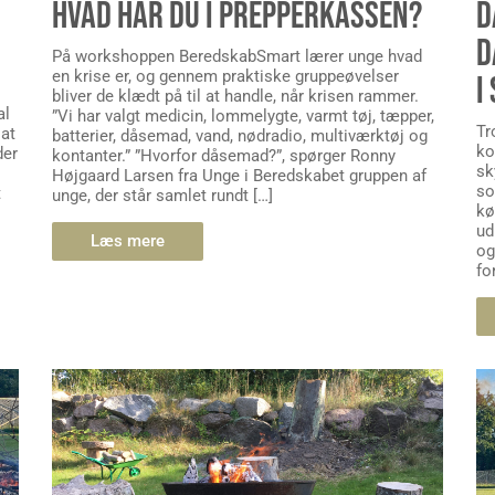
HVAD HAR DU I PREPPERKASSEN?
D
D
På workshoppen BeredskabSmart lærer unge hvad
en krise er, og gennem praktiske gruppeøvelser
I
bliver de klædt på til at handle, når krisen rammer.
al
”Vi har valgt medicin, lommelygte, varmt tøj, tæpper,
Tr
 at
batterier, dåsemad, vand, nødradio, multiværktøj og
ko
der
kontanter.” ”Hvorfor dåsemad?”, spørger Ronny
sk
Højgaard Larsen fra Unge i Beredskabet gruppen af
so
t
unge, der står samlet rundt […]
kø
ud
Læs mere
og
fo