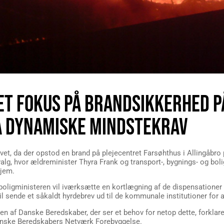
ET FOKUS PÅ BRANDSIKKERHED P
Å DYNAMISKE MINDSTEKRAV
livet, da der opstod en brand på plejecentret Farsøhthus i Allingåbro
lg, hvor ældreminister Thyra Frank og transport-, bygnings- og bolig
hjem.
og boligministeren vil iværksætte en kortlægning af de dispensationer 
sende et såkaldt hyrdebrev ud til de kommunale institutioner for a
 af Danske Beredskaber, der ser et behov for netop dette, forklar
Danske Beredskabers Netværk Forebyggelse.