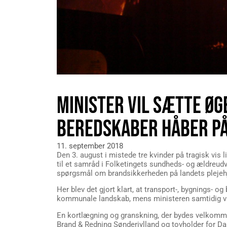
MINISTER VIL SÆTTE ØG
BEREDSKABER HÅBER P
11. september 2018
Den 3. august i mistede tre kvinder på tragisk vis 
til et samråd i Folketingets sundheds- og ældreudva
spørgsmål om brandsikkerheden på landets pleje
Her blev det gjort klart, at transport-, bygnings- 
kommunale landskab, mens ministeren samtidig vil 
En kortlægning og granskning, der bydes velkommen
Brand & Redning Sønderjylland og tovholder for 