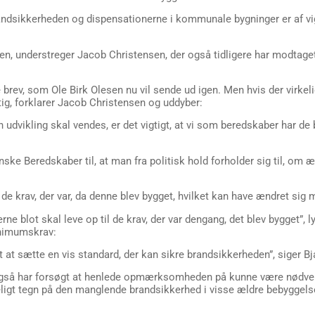
randsikkerheden og dispensationerne i kommunale bygninger er af vigt
kken, understreger Jacob Christensen, der også tidligere har modtage
brev, som Ole Birk Olesen nu vil sende ud igen. Men hvis der virkeli
tig, forklarer Jacob Christensen og uddyber:
udvikling skal vendes, er det vigtigt, at vi som beredskaber har de
ske Beredskaber til, at man fra politisk hold forholder sig til, om æl
l de krav, der var, da denne blev bygget, hvilket kan have ændret si
erne blot skal leve op til de krav, der var dengang, det blev bygget”, 
inimumskrav:
t sætte en vis standard, der kan sikre brandsikkerheden”, siger Bj
å har forsøgt at henlede opmærksomheden på kunne være nødvendi
eligt tegn på den manglende brandsikkerhed i visse ældre bebyggels