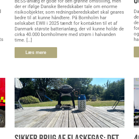
O
BESS-anlæg er gode for den grønne omstilling, men
der er ifølge Danske Beredskaber tale om enorme
d
Da
risikoobjekter, som redningsberedskabet skal geares
de
bedre til at kunne håndtere. På Bornholm har
de
selskabet EWII i 2025 tændt for kontakten til et af
fo
Danmark største batterianlæg, der vil kunne holde de
og
cirka 40.000 bornholmere med strøm i halvanden
ts
ha
time. […]
Læs mere
SIKKER BRUG AF FLASKEGAS: DET
4