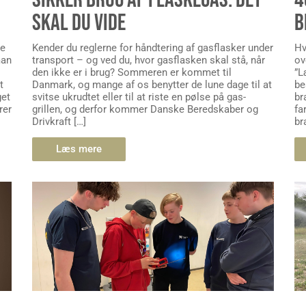
SKAL DU VIDE
B
le
Kender du reglerne for håndtering af gasflasker under
Hv
man
transport – og ved du, hvor gasflasken skal stå, når
ov
den ikke er i brug? Sommeren er kommet til
”L
t
Danmark, og mange af os benytter de lune dage til at
be
get
svitse ukrudtet eller til at riste en pølse på gas-
br
rer
grillen, og derfor kommer Danske Beredskaber og
fa
Drivkraft […]
br
Læs mere