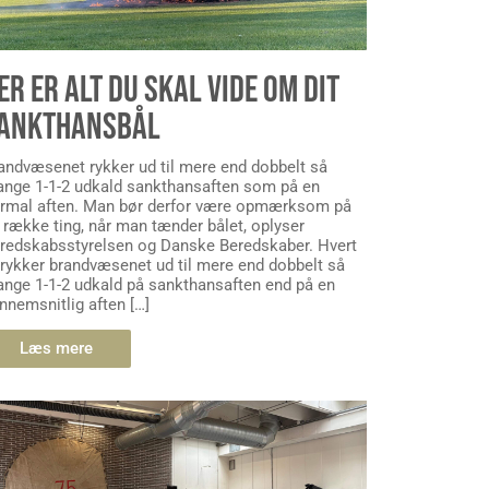
ER ER ALT DU SKAL VIDE OM DIT
ANKTHANSBÅL
andvæsenet rykker ud til mere end dobbelt så
nge 1-1-2 udkald sankthansaften som på en
rmal aften. Man bør derfor være opmærksom på
 række ting, når man tænder bålet, oplyser
redskabsstyrelsen og Danske Beredskaber. Hvert
 rykker brandvæsenet ud til mere end dobbelt så
nge 1-1-2 udkald på sankthansaften end på en
nnemsnitlig aften […]
Læs mere