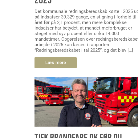
2025
Det kommunale redningsberedskab kørte i 2025 u
på indsatser 39.329 gange, en stigning i forhold til
året før på 2,1 procent, men mere komplekse
indsatser har betydet, at mandetimeforbruget er
steget med syv procent eller cirka 14.000
mandetimer. Opgørelsen over redningsberedskabe
arbejde i 2025 kan læses i rapporten
”Redningsberedskabet i tal 2025”, og det blev […]
Læs mere
TJEK BRANDFARE.DK FØR DU