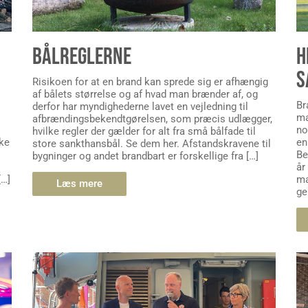
BÅLREGLERNE
H
S
Risikoen for at en brand kan sprede sig er afhængig
af bålets størrelse og af hvad man brænder af, og
Br
derfor har myndighederne lavet en vejledning til
ma
afbrændingsbekendtgørelsen, som præcis udlægger,
no
hvilke regler der gælder for alt fra små bålfade til
ske
en
store sankthansbål. Se dem her. Afstandskravene til
Be
bygninger og andet brandbart er forskellige fra […]
år
[…]
ma
Læs mere
ge