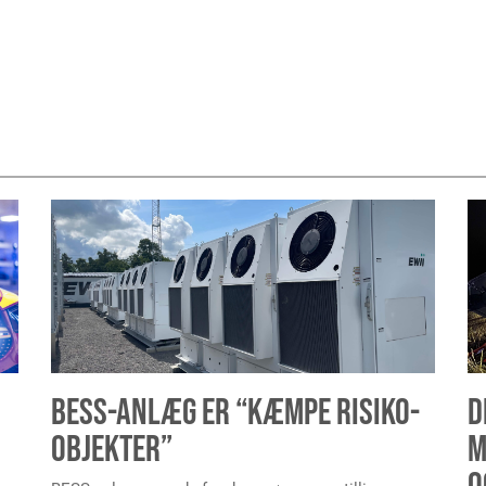
BESS-ANLÆG ER “KÆMPE RISIKO-
D
OBJEKTER”
M