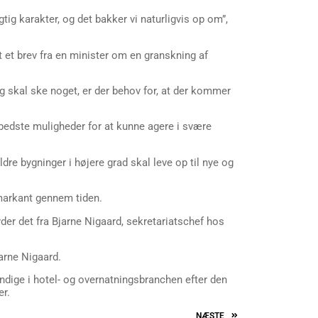
ig karakter, og det bakker vi naturligvis op om”,
t et brev fra en minister om en granskning af
g skal ske noget, er der behov for, at der kommer
 bedste muligheder for at kunne agere i svære
dre bygninger i højere grad skal leve op til nye og
g markant gennem tiden.
lyder det fra Bjarne Nigaard, sekretariatschef hos
arne Nigaard.
ge i hotel- og overnatningsbranchen efter den
er.
NÆSTE