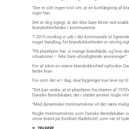
”Der er slet ingen tvivl om, at en kortlægning af b
siger han.
Det er dog vigtigt, at det ikke bare bliver ved sna
brandsikkerheden i kommunerne.
”I 2015 modtog vi ude i det kommunale et lignende 
noget handling, for brandsikkerheden er utrolig vig
”På plejehjem har vi mange branddøde, og hvis den 
situationer – ikke bare uforpligtende anvisninger”.
For at sikre en større brandsikkerhed opfordrer Dan
bedre krav.
For som det er i dag, skal bygninger kun leve op ti
”Det kan undre, at et plejehjem fra starten af 1970’
Danske Beredskaber, der i stedet ønsker nogle m
”Med dynamiske minimumskrav vil det være muligt a
Nogle minimumskrav, som Danske Beredskaber ogs
store brand på Svinkløv Badehotel, som var et tyd
TIDLIGERE