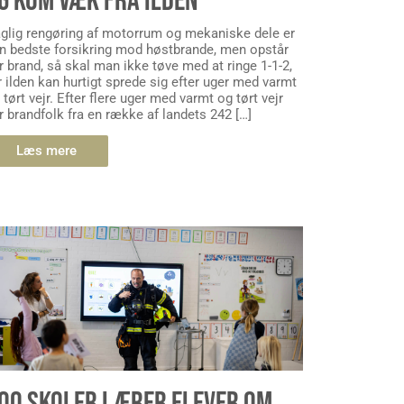
G KOM VÆK FRA ILDEN
glig rengøring af motorrum og mekaniske dele er
n bedste forsikring mod høstbrande, men opstår
r brand, så skal man ikke tøve med at ringe 1-1-2,
r ilden kan hurtigt sprede sig efter uger med varmt
 tørt vejr. Efter flere uger med varmt og tørt vejr
r brandfolk fra en række af landets 242 […]
Læs mere
00 SKOLER LÆRER ELEVER OM