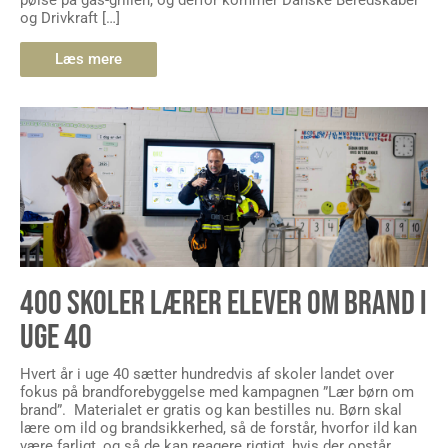
pølse på gas-grillen, og derfor kommer Danske Beredskaber
og Drivkraft […]
Læs mere
400 SKOLER LÆRER ELEVER OM BRAND I
UGE 40
Hvert år i uge 40 sætter hundredvis af skoler landet over
fokus på brandforebyggelse med kampagnen ”Lær børn om
brand”. Materialet er gratis og kan bestilles nu. Børn skal
lære om ild og brandsikkerhed, så de forstår, hvorfor ild kan
være farligt, og så de kan reagere rigtigt, hvis der opstår