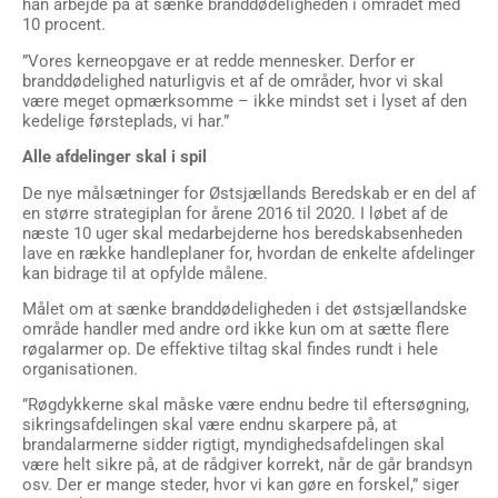
han arbejde på at sænke branddødeligheden i området med
10 procent.
”Vores kerneopgave er at redde mennesker. Derfor er
branddødelighed naturligvis et af de områder, hvor vi skal
være meget opmærksomme – ikke mindst set i lyset af den
kedelige førsteplads, vi har.”
Alle afdelinger skal i spil
De nye målsætninger for Østsjællands Beredskab er en del af
en større strategiplan for årene 2016 til 2020. I løbet af de
næste 10 uger skal medarbejderne hos beredskabsenheden
lave en række handleplaner for, hvordan de enkelte afdelinger
kan bidrage til at opfylde målene.
Målet om at sænke branddødeligheden i det østsjællandske
område handler med andre ord ikke kun om at sætte flere
røgalarmer op. De effektive tiltag skal findes rundt i hele
organisationen.
”Røgdykkerne skal måske være endnu bedre til eftersøgning,
sikringsafdelingen skal være endnu skarpere på, at
brandalarmerne sidder rigtigt, myndighedsafdelingen skal
være helt sikre på, at de rådgiver korrekt, når de går brandsyn
osv. Der er mange steder, hvor vi kan gøre en forskel,” siger