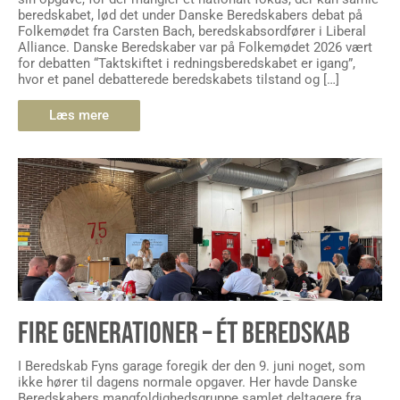
beredskabet, lød det under Danske Beredskabers debat på
Folkemødet fra Carsten Bach, beredskabsordfører i Liberal
Alliance. Danske Beredskaber var på Folkemødet 2026 vært
for debatten “Taktskiftet i redningsberedskabet er igang”,
hvor et panel debatterede beredskabets tilstand og […]
Læs mere
FIRE GENERATIONER – ÉT BEREDSKAB
I Beredskab Fyns garage foregik der den 9. juni noget, som
ikke hører til dagens normale opgaver. Her havde Danske
Beredskabers mangfoldighedsgruppe samlet deltagere fra