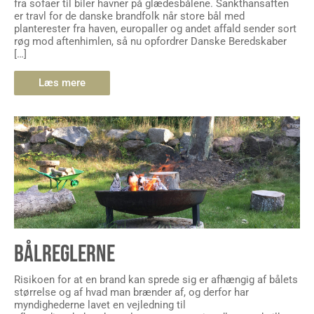
fra sofaer til biler havner på glædesbålene. Sankthansaften
er travl for de danske brandfolk når store bål med
planterester fra haven, europaller og andet affald sender sort
røg mod aftenhimlen, så nu opfordrer Danske Beredskaber
[…]
Læs mere
BÅLREGLERNE
Risikoen for at en brand kan sprede sig er afhængig af bålets
størrelse og af hvad man brænder af, og derfor har
myndighederne lavet en vejledning til