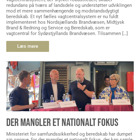
redundans på tværs af landsdele og understøtter udviklingen
mod et mere sammenhængende og modstandsdygtigt
beredskab. Et nyt fælles vagtcentralsystem er nu fuldt
implementeret hos Nordsjællands Brandvæsen, Midtjysk
Brand & Redning og Service og Beredskab, som er
vagtcentral for Sydøstjyllands Brandvæsen. Tilsammen […]
Læs mere
DER MANGLER ET NATIONALT FOKUS
Ministeriet for samfundssikkerhed og beredskab har dumpet
sin opgave, for der mangler et nationalt fokus, der kan samle