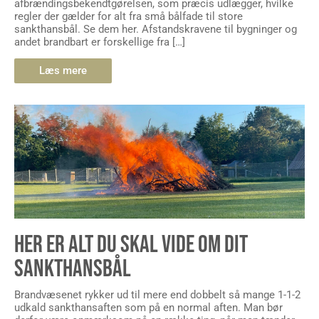
afbrændingsbekendtgørelsen, som præcis udlægger, hvilke
regler der gælder for alt fra små bålfade til store
sankthansbål. Se dem her. Afstandskravene til bygninger og
andet brandbart er forskellige fra […]
Læs mere
HER ER ALT DU SKAL VIDE OM DIT
SANKTHANSBÅL
Brandvæsenet rykker ud til mere end dobbelt så mange 1-1-2
udkald sankthansaften som på en normal aften. Man bør