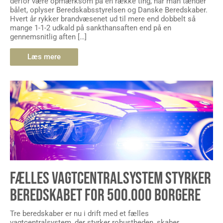
derfor være opmærksom på en række ting, når man tænder
bålet, oplyser Beredskabsstyrelsen og Danske Beredskaber.
Hvert år rykker brandvæsenet ud til mere end dobbelt så
mange 1-1-2 udkald på sankthansaften end på en
gennemsnitlig aften […]
Læs mere
FÆLLES VAGTCENTRALSYSTEM STYRKER
BEREDSKABET FOR 500.000 BORGERE
Tre beredskaber er nu i drift med et fælles
vagtcentralsystem, der styrker robustheden, skaber