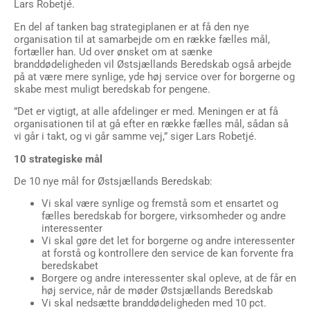
Lars Robetjé.
En del af tanken bag strategiplanen er at få den nye
organisation til at samarbejde om en række fælles mål,
fortæller han. Ud over ønsket om at sænke
branddødeligheden vil Østsjællands Beredskab også arbejde
på at være mere synlige, yde høj service over for borgerne og
skabe mest muligt beredskab for pengene.
”Det er vigtigt, at alle afdelinger er med. Meningen er at få
organisationen til at gå efter en række fælles mål, sådan så
vi går i takt, og vi går samme vej,” siger Lars Robetjé.
10 strategiske mål
De 10 nye mål for Østsjællands Beredskab:
Vi skal være synlige og fremstå som et ensartet og
fælles beredskab for borgere, virksomheder og andre
interessenter
Vi skal gøre det let for borgerne og andre interessenter
at forstå og kontrollere den service de kan forvente fra
beredskabet
Borgere og andre interessenter skal opleve, at de får en
høj service, når de møder Østsjællands Beredskab
Vi skal nedsætte branddødeligheden med 10 pct.