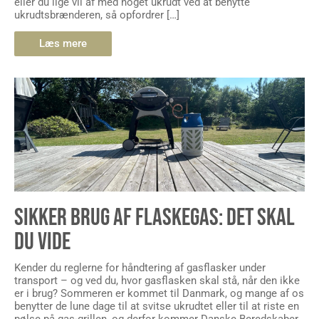
eller du lige vil af med noget ukrudt ved at benytte
ukrudtsbrænderen, så opfordrer […]
Læs mere
SIKKER BRUG AF FLASKEGAS: DET SKAL
DU VIDE
Kender du reglerne for håndtering af gasflasker under
transport – og ved du, hvor gasflasken skal stå, når den ikke
er i brug? Sommeren er kommet til Danmark, og mange af os
benytter de lune dage til at svitse ukrudtet eller til at riste en