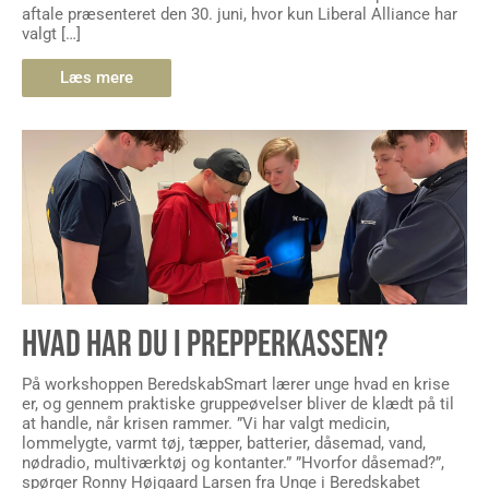
aftale præsenteret den 30. juni, hvor kun Liberal Alliance har
valgt […]
Læs mere
HVAD HAR DU I PREPPERKASSEN?
På workshoppen BeredskabSmart lærer unge hvad en krise
er, og gennem praktiske gruppeøvelser bliver de klædt på til
at handle, når krisen rammer. ”Vi har valgt medicin,
lommelygte, varmt tøj, tæpper, batterier, dåsemad, vand,
nødradio, multiværktøj og kontanter.” ”Hvorfor dåsemad?”,
spørger Ronny Højgaard Larsen fra Unge i Beredskabet