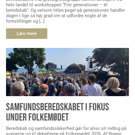
hele landet til workshoppen “Fire generationer – ét
beredskab”. Og selvom titlen peger på generationer, handler
dagen i lige så høj grad om at udfordre nogle af de
forestillinger og […]
Læs mere
SAMFUNDSBEREDSKABET I FOKUS
UNDER FOLKEMØDET
Beredskab og samfundssikkerhed gør for alvor sit indtog på
scenerne og til debatterne på Folkemødet 2026. Af Bjarne