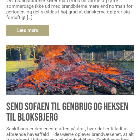
242 brandstationer kører man trods de varme og tørre
sommerdage ikke ud med brandbilerne mere end normalt for
perioden, og det skyldes i høj grad at danskerne opfører sig
fornuftigt […]
Læs mere
SEND SOFAEN TIL GENBRUG OG HEKSEN
TIL BLOKSBJERG
Sankthans er den eneste aften på året, hvor det er tilladt at
afbrænde haveaffald – desværre oplever brandvæsenet, at alt
fra sofaer til biler havner på glædesbålene. Sankthansaften