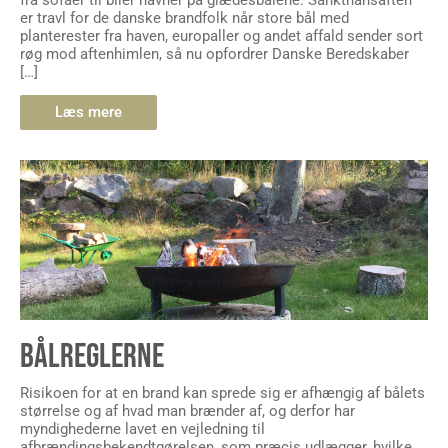
er travl for de danske brandfolk når store bål med
planterester fra haven, europaller og andet affald sender sort
røg mod aftenhimlen, så nu opfordrer Danske Beredskaber
[…]
Læs mere
BÅLREGLERNE
Risikoen for at en brand kan sprede sig er afhængig af bålets
størrelse og af hvad man brænder af, og derfor har
myndighederne lavet en vejledning til
afbrændingsbekendtgørelsen, som præcis udlægger, hvilke