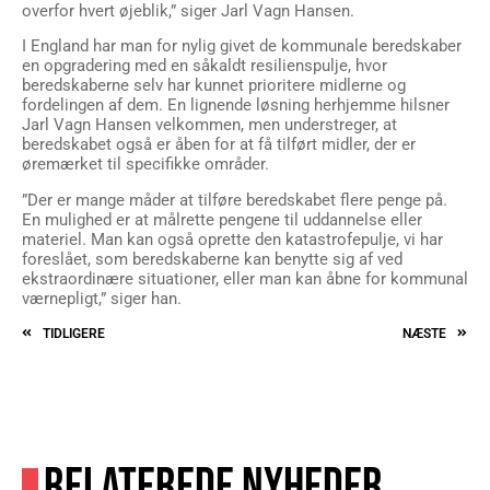
overfor hvert øjeblik,” siger Jarl Vagn Hansen.
I England har man for nylig givet de kommunale beredskaber
en opgradering med en såkaldt resilienspulje, hvor
beredskaberne selv har kunnet prioritere midlerne og
fordelingen af dem. En lignende løsning herhjemme hilsner
Jarl Vagn Hansen velkommen, men understreger, at
beredskabet også er åben for at få tilført midler, der er
øremærket til specifikke områder.
”Der er mange måder at tilføre beredskabet flere penge på.
En mulighed er at målrette pengene til uddannelse eller
materiel. Man kan også oprette den katastrofepulje, vi har
foreslået, som beredskaberne kan benytte sig af ved
ekstraordinære situationer, eller man kan åbne for kommunal
værnepligt,” siger han.
TIDLIGERE
NÆSTE
RELATEREDE NYHEDER