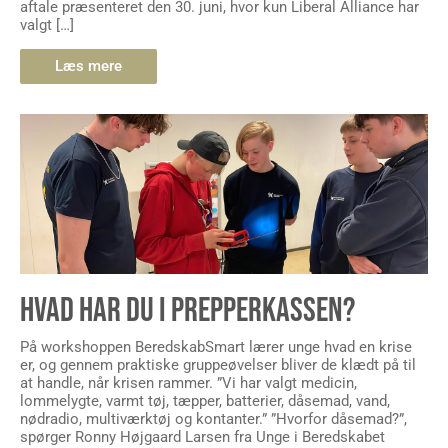
aftale præsenteret den 30. juni, hvor kun Liberal Alliance har
valgt […]
Læs mere
HVAD HAR DU I PREPPERKASSEN?
På workshoppen BeredskabSmart lærer unge hvad en krise
er, og gennem praktiske gruppeøvelser bliver de klædt på til
at handle, når krisen rammer. ”Vi har valgt medicin,
lommelygte, varmt tøj, tæpper, batterier, dåsemad, vand,
nødradio, multiværktøj og kontanter.” ”Hvorfor dåsemad?”,
spørger Ronny Højgaard Larsen fra Unge i Beredskabet