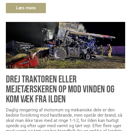
Læs mere
DREJ TRAKTOREN ELLER
MEJETÆRSKEREN OP MOD VINDEN OG
KOM VÆK FRA ILDEN
Daglig rengøring af motorrum og mekaniske dele er den
bedste forsikring mod høstbrande, men opstår der brand, så
skal man ikke tøve med at ringe 1-1-2, for ilden kan hurtigt
sprede sig efter uger med varmt og tørt vejr. Efter flere uger
med varmt og tørt vejr har brandfolk fra en række af landets