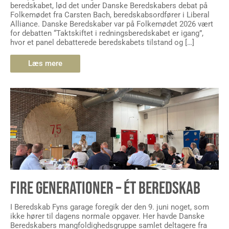
beredskabet, lød det under Danske Beredskabers debat på
Folkemødet fra Carsten Bach, beredskabsordfører i Liberal
Alliance. Danske Beredskaber var på Folkemødet 2026 vært
for debatten “Taktskiftet i redningsberedskabet er igang”,
hvor et panel debatterede beredskabets tilstand og […]
Læs mere
FIRE GENERATIONER – ÉT BEREDSKAB
I Beredskab Fyns garage foregik der den 9. juni noget, som
ikke hører til dagens normale opgaver. Her havde Danske
Beredskabers mangfoldighedsgruppe samlet deltagere fra