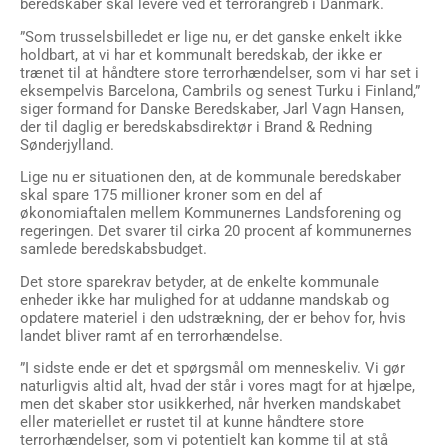
beredskaber skal levere ved et terrorangreb i Danmark.
”Som trusselsbilledet er lige nu, er det ganske enkelt ikke
holdbart, at vi har et kommunalt beredskab, der ikke er
trænet til at håndtere store terrorhændelser, som vi har set i
eksempelvis Barcelona, Cambrils og senest Turku i Finland,”
siger formand for Danske Beredskaber, Jarl Vagn Hansen,
der til daglig er beredskabsdirektør i Brand & Redning
Sønderjylland.
Lige nu er situationen den, at de kommunale beredskaber
skal spare 175 millioner kroner som en del af
økonomiaftalen mellem Kommunernes Landsforening og
regeringen. Det svarer til cirka 20 procent af kommunernes
samlede beredskabsbudget.
Det store sparekrav betyder, at de enkelte kommunale
enheder ikke har mulighed for at uddanne mandskab og
opdatere materiel i den udstrækning, der er behov for, hvis
landet bliver ramt af en terrorhændelse.
”I sidste ende er det et spørgsmål om menneskeliv. Vi gør
naturligvis altid alt, hvad der står i vores magt for at hjælpe,
men det skaber stor usikkerhed, når hverken mandskabet
eller materiellet er rustet til at kunne håndtere store
terrorhændelser, som vi potentielt kan komme til at stå