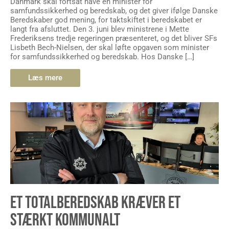
Danmark skal fortsat have en minister for
samfundssikkerhed og beredskab, og det giver ifølge Danske
Beredskaber god mening, for taktskiftet i beredskabet er
langt fra afsluttet. Den 3. juni blev ministrene i Mette
Frederiksens tredje regeringen præsenteret, og det bliver SFs
Lisbeth Bech-Nielsen, der skal løfte opgaven som minister
for samfundssikkerhed og beredskab. Hos Danske […]
Læs mere
ET TOTALBEREDSKAB KRÆVER ET
STÆRKT KOMMUNALT