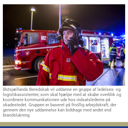
Østsjællands Beredskab vil uddanne en gruppe af ledelses- og
logistikassistenter, som skal hjælpe med at skabe overblik og
koordinere kommunikationen ude hos indsatslederne på
skadestedet. Gruppen er baseret på frivillig arbejdskraft, der
gennem den nye uddannelse kan biddrage med andet end
brandslukning.