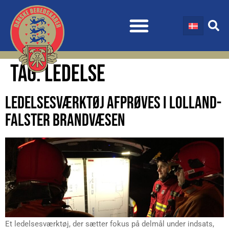
TAG:
LEDELSE
LEDELSESVÆRKTØJ AFPRØVES I LOLLAND-
FALSTER BRANDVÆSEN
Et ledelsesværktøj, der sætter fokus på delmål under indsats,