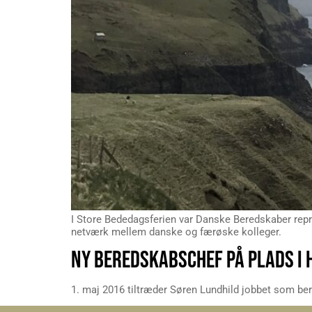
I Store Bededagsferien var Danske Beredskaber re
netværk mellem danske og færøske kolleger.
NY BEREDSKABSCHEF PÅ PLADS I 
1. maj 2016 tiltræder Søren Lundhild jobbet som b