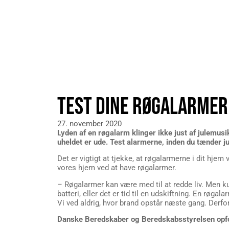
TEST DINE RØGALARMER
27. november 2020
Lyden af en røgalarm klinger ikke just af julemus
uheldet er ude. Test alarmerne, inden du tænder ju
Det er vigtigt at tjekke, at røgalarmerne i dit hj
vores hjem ved at have røgalarmer.
– Røgalarmer kan være med til at redde liv. Men kun
batteri, eller det er tid til en udskiftning. En røg
Vi ved aldrig, hvor brand opstår næste gang. Derfor
Danske Beredskaber og Beredskabsstyrelsen opf