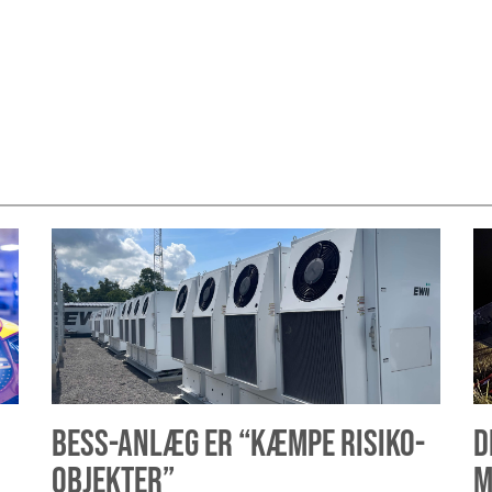
BESS-ANLÆG ER “KÆMPE RISIKO-
D
OBJEKTER”
M