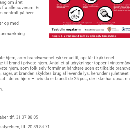
gang om året
fra alle soverum. Er
m centralt på hver
er op med
atoanmærkning
vate hjem, som brandvæsenet rykker ud til, opstår i køkkenet
 til brand i private hjem. Antallet af udrykninger topper i vintermå
ivate hjem, som folk selv formår at håndtere uden at tilkalde brand
 siger, at branden skyldtes brug af levende lys, herunder i juletræet 
t i deres hjem – hvis du er blandt de 25 pct., der ikke har opsat en
n.
er, tlf. 31 37 88 05
tyrelsen, tlf. 20 89 84 71