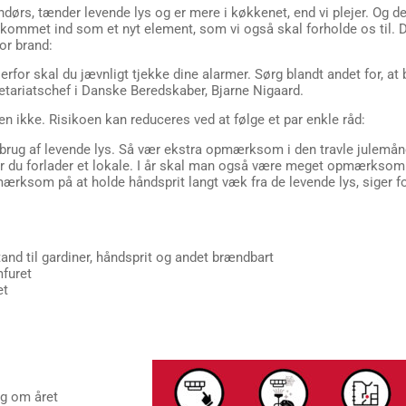
dørs, tænder levende lys og er mere i køkkenet, end vi plejer. Og de
en kommet ind som et nyt element, som vi også skal forholde os til
or brand:
erfor skal du jævnligt tjekke dine alarmer. Sørg blandt andet for, at b
etariatschef i Danske Beredskaber, Bjarne Nigaard.
 ikke. Risikoen kan reduceres ved at følge et par enkle råd:
brug af levende lys. Så vær ekstra opmærksom i den travle julemåned.
når du forlader et lokale. I år skal man også være meget opmærksom
 opmærksom på at holde håndsprit langt væk fra de levende lys, sige
tand til gardiner, håndsprit og andet brændbart
mfuret
et
ng om året