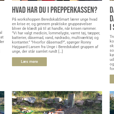
HVAD HAR DU I PREPPERKASSEN?
D
D
På workshoppen BeredskabSmart lærer unge hvad
en krise er, og gennem praktiske gruppeøvelser
I
bliver de klædt på til at handle, når krisen rammer.
al
”Vi har valgt medicin, lommelygte, varmt tøj, tæpper,
Tr
 at
batterier, dåsemad, vand, nødradio, multiværktøj og
ko
der
kontanter.” ”Hvorfor dåsemad?”, spørger Ronny
sk
Højgaard Larsen fra Unge i Beredskabet gruppen af
so
t
unge, der står samlet rundt […]
kø
ud
Læs mere
og
fo