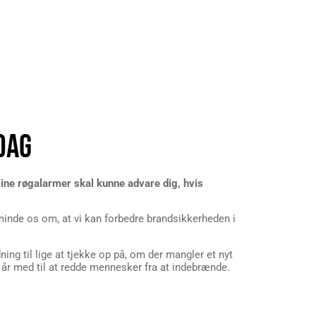
DAG
Dine røgalarmer skal kunne advare dig, hvis
 minde os om, at vi kan forbedre brandsikkerheden i
ing til lige at tjekke op på, om der mangler et nyt
ert år med til at redde mennesker fra at indebrænde.