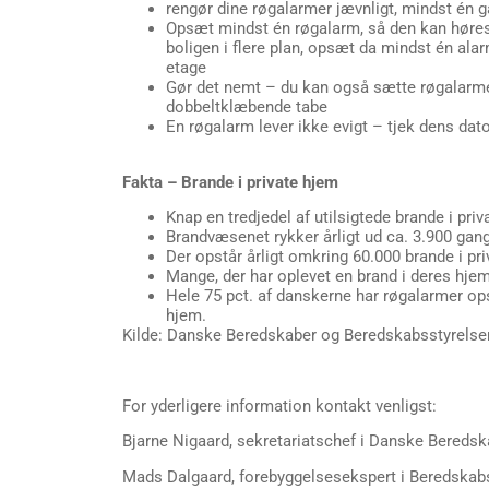
rengør dine røgalarmer jævnligt, mindst én 
Opsæt mindst én røgalarm, så den kan høres 
boligen i flere plan, opsæt da mindst én alar
etage
Gør det nemt – du kan også sætte røgalarm
dobbeltklæbende tabe
En røgalarm lever ikke evigt – tjek dens d
Fakta – Brande i private hjem
Knap en tredjedel af utilsigtede brande i pri
Brandvæsenet rykker årligt ud ca. 3.900 gange
Der opstår årligt omkring 60.000 brande i pr
Mange, der har oplevet en brand i deres hjem,
Hele 75 pct. af danskerne har røgalarmer opsa
hjem.
Kilde: Danske Beredskaber og Beredskabsstyrelse
For yderligere information kontakt venligst:
Bjarne Nigaard, sekretariatschef i Danske Beredskab
Mads Dalgaard, forebyggelsesekspert i Beredskabss