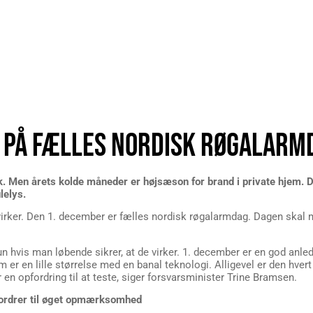
 PÅ FÆLLES NORDISK RØGALARM
ik. Men årets kolde måneder er højsæson for brand i private hjem. 
lelys.
em virker. Den 1. december er fælles nordisk røgalarmdag. Dagen skal
 hvis man løbende sikrer, at de virker. 1. december er en god anledn
alarm er en lille størrelse med en banal teknologi. Alligevel er den hv
 en opfordring til at teste, siger forsvarsminister Trine Bramsen.
ordrer til øget opmærksomhed