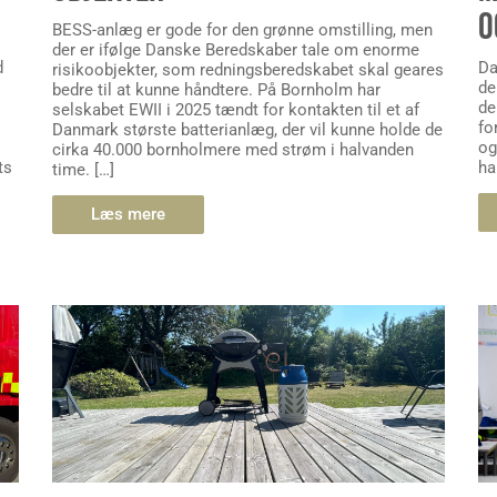
O
BESS-anlæg er gode for den grønne omstilling, men
der er ifølge Danske Beredskaber tale om enorme
d
Da
risikoobjekter, som redningsberedskabet skal geares
de
bedre til at kunne håndtere. På Bornholm har
de
selskabet EWII i 2025 tændt for kontakten til et af
fo
Danmark største batterianlæg, der vil kunne holde de
og
cirka 40.000 bornholmere med strøm i halvanden
ts
ha
time. […]
Læs mere