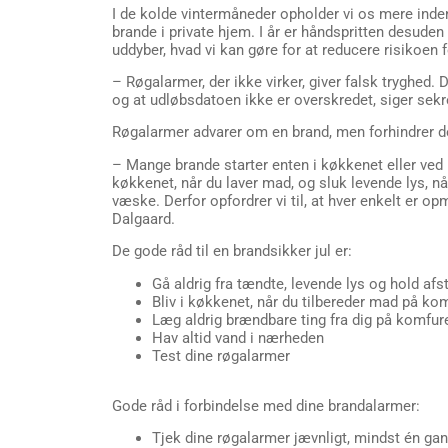
I de kolde vintermåneder opholder vi os mere inden
brande i private hjem. I år er håndspritten desud
uddyber, hvad vi kan gøre for at reducere risikoen f
– Røgalarmer, der ikke virker, giver falsk tryghed. D
og at udløbsdatoen ikke er overskredet, siger sekr
Røgalarmer advarer om en brand, men forhindrer den
– Mange brande starter enten i køkkenet eller ved 
køkkenet, når du laver mad, og sluk levende lys, 
væske. Derfor opfordrer vi til, at hver enkelt er
Dalgaard.
De gode råd til en brandsikker jul er:
Gå aldrig fra tændte, levende lys og hold afs
Bliv i køkkenet, når du tilbereder mad på ko
Læg aldrig brændbare ting fra dig på komfur
Hav altid vand i nærheden
Test dine røgalarmer
Gode råd i forbindelse med dine brandalarmer:
Tjek dine røgalarmer jævnligt, mindst én ga