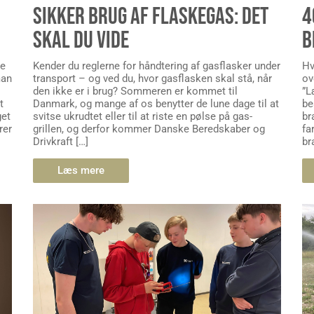
SIKKER BRUG AF FLASKEGAS: DET
4
SKAL DU VIDE
B
le
Kender du reglerne for håndtering af gasflasker under
Hv
man
transport – og ved du, hvor gasflasken skal stå, når
ov
den ikke er i brug? Sommeren er kommet til
”L
t
Danmark, og mange af os benytter de lune dage til at
be
get
svitse ukrudtet eller til at riste en pølse på gas-
br
rer
grillen, og derfor kommer Danske Beredskaber og
fa
Drivkraft […]
br
Læs mere