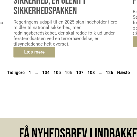
SIKKERHED, ER GLEMT I
SIKKERHEDSPAKKEN
B
Sø
Regeringens udspil til en 2025-plan indeholder flere
nu
f
midler til national sikkerhed, men
op
redningsberedskabet, der skal redde folk ud under
Ch
førsteindsatsen ved en terrorhændelse, er
tilsyneladende helt overset.
Læs mere
Tidligere
1
…
104
105
106
107
108
…
126
Næste
FÅ NYHEDSBREV I INDBAKK