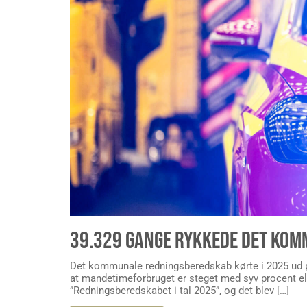
39.329 GANGE RYKKEDE DET KOM
Det kommunale redningsberedskab kørte i 2025 ud på 
at mandetimeforbruget er steget med syv procent el
”Redningsberedskabet i tal 2025”, og det blev […]