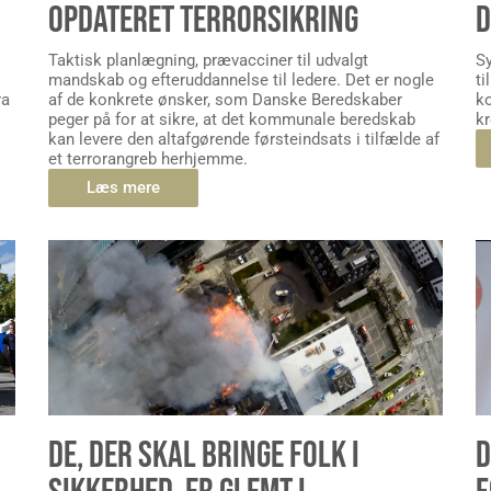
OPDATERET TERRORSIKRING
D
Taktisk planlægning, prævacciner til udvalgt
S
mandskab og efteruddannelse til ledere. Det er nogle
ti
ra
af de konkrete ønsker, som Danske Beredskaber
k
peger på for at sikre, at det kommunale beredskab
kr
kan levere den altafgørende førsteindsats i tilfælde af
et terrorangreb herhjemme.
Læs mere
DE, DER SKAL BRINGE FOLK I
D