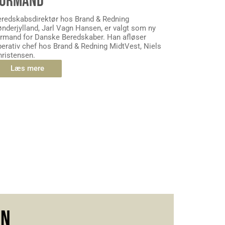
FORMAND
eredskabsdirektør hos Brand & Redning
nderjylland, Jarl Vagn Hansen, er valgt som ny
ormand for Danske Beredskaber. Han afløser
erativ chef hos Brand & Redning MidtVest, Niels
ristensen.
Læs mere
EN