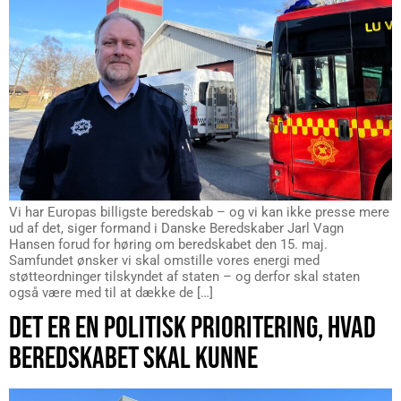
Vi har Europas billigste beredskab – og vi kan ikke presse mere
ud af det, siger formand i Danske Beredskaber Jarl Vagn
Hansen forud for høring om beredskabet den 15. maj.
Samfundet ønsker vi skal omstille vores energi med
støtteordninger tilskyndet af staten – og derfor skal staten
også være med til at dække de […]
DET ER EN POLITISK PRIORITERING, HVAD
BEREDSKABET SKAL KUNNE