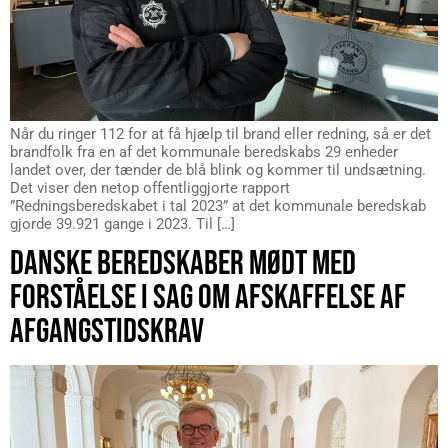
Når du ringer 112 for at få hjælp til brand eller redning, så er det
brandfolk fra en af det kommunale beredskabs 29 enheder
landet over, der tænder de blå blink og kommer til undsætning.
Det viser den netop offentliggjorte rapport
”Redningsberedskabet i tal 2023” at det kommunale beredskab
gjorde 39.921 gange i 2023. Til […]
DANSKE BEREDSKABER MØDT MED
FORSTÅELSE I SAG OM AFSKAFFELSE AF
AFGANGSTIDSKRAV