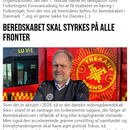
organisationen, der den 1. februar havde en delegation forbi
Folketingets Forsvarsudvalg for at få etableret en høring i
Folketinget, hvor der ses på fremtidens behov for beredskabet i
Danmark. ” Jeg vil gerne takke for Danske […]
BEREDSKABET SKAL STYRKES PÅ ALLE
FRONTER
Som det er aktuelt i 2024, så er det danske redningsberedskab
ikke i stand til at varetage sin lovbestemte opgave, der følger af
Beredskabsloven i tilfælde af krig eller krigslignende tilstande.
Men også den accelererende grønne omstilling af samfundet og
klimaforandringerne skal have øget politisk fokus, så