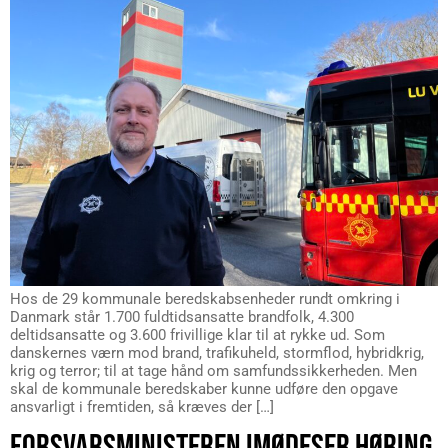
Hos de 29 kommunale beredskabsenheder rundt omkring i
Danmark står 1.700 fuldtidsansatte brandfolk, 4.300
deltidsansatte og 3.600 frivillige klar til at rykke ud. Som
danskernes værn mod brand, trafikuheld, stormflod, hybridkrig,
krig og terror; til at tage hånd om samfundssikkerheden. Men
skal de kommunale beredskaber kunne udføre den opgave
ansvarligt i fremtiden, så kræves der […]
FORSVARSMINISTEREN IMØDESER HØRING