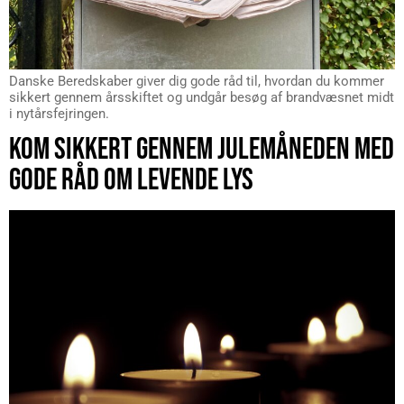
Danske Beredskaber giver dig gode råd til, hvordan du kommer
sikkert gennem årsskiftet og undgår besøg af brandvæsnet midt
i nytårsfejringen.
KOM SIKKERT GENNEM JULEMÅNEDEN MED
GODE RÅD OM LEVENDE LYS