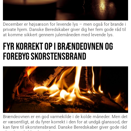
December er højsæson for levende lys – men også for brande i
private hjem. Danske Beredskaber giver dig her fem gode råd til
at komme sikkert gennem julemåneden med levende lys.
FYR KORREKT OP I BRÆNDEOVNEN OG
FOREBYG SKORSTENSBRAND
Brændeovnen er en god varmekilde i de kolde måneder. Men det
er væsentligt, at du fyrer korrekt i den for at undgå glanssod, der
kan føre til skorstensbrand. Danske Beredskaber giver gode råd