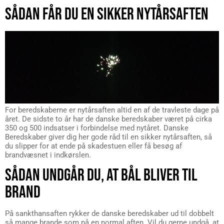
SÅDAN FÅR DU EN SIKKER NYTÅRSAFTEN
For beredskaberne er nytårsaften altid en af de travleste dage på
året. De sidste to år har de danske beredskaber været på cirka
350 og 500 indsatser i forbindelse med nytåret. Danske
Beredskaber giver dig her gode råd til en sikker nytårsaften, så
du slipper for at ende på skadestuen eller få besøg af
brandvæsnet i indkørslen.
SÅDAN UNDGÅR DU, AT BÅL BLIVER TIL
BRAND
På sankthansaften rykker de danske beredskaber ud til dobbelt
så mange brande som på en normal aften. Vil du gerne undgå, at