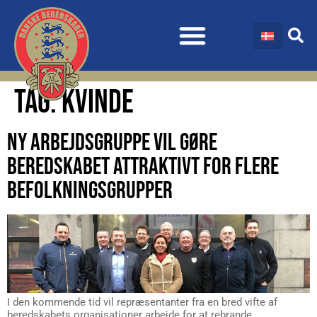
TAG:
KVINDE
NY ARBEJDSGRUPPE VIL GØRE
BEREDSKABET ATTRAKTIVT FOR FLERE
BEFOLKNINGSGRUPPER
I den kommende tid vil repræsentanter fra en bred vifte af
beredskabets organisationer arbejde for at rebrande