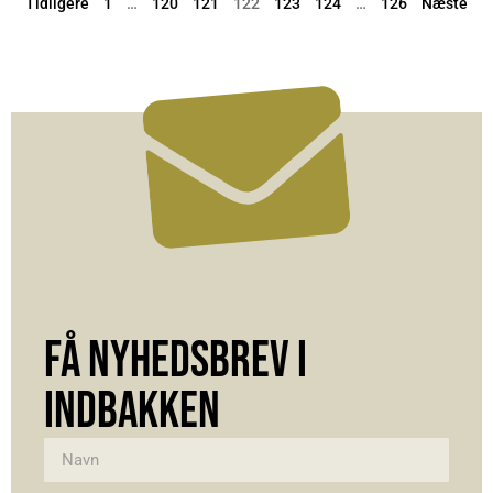
Tidligere
1
…
120
121
122
123
124
…
126
Næste
FÅ NYHEDSBREV I
INDBAKKEN