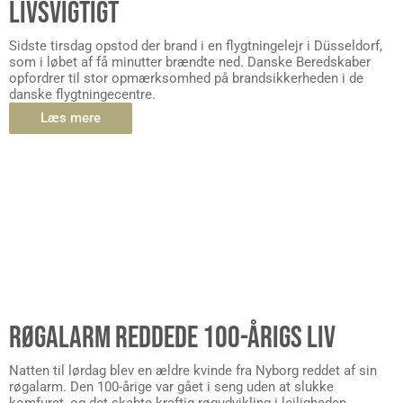
LIVSVIGTIGT
Sidste tirsdag opstod der brand i en flygtningelejr i Düsseldorf,
som i løbet af få minutter brændte ned. Danske Beredskaber
opfordrer til stor opmærksomhed på brandsikkerheden i de
danske flygtningecentre.
Læs mere
RØGALARM REDDEDE 100-ÅRIGS LIV
Natten til lørdag blev en ældre kvinde fra Nyborg reddet af sin
røgalarm. Den 100-årige var gået i seng uden at slukke