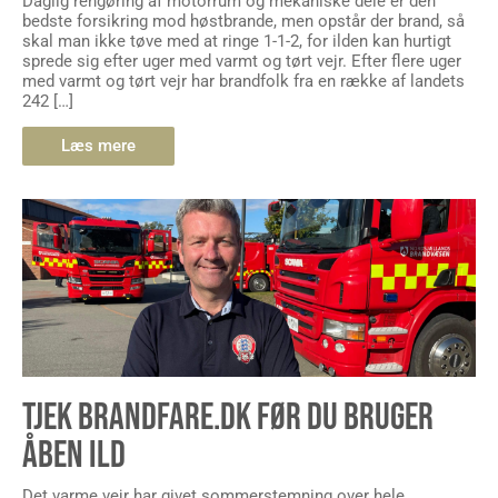
Daglig rengøring af motorrum og mekaniske dele er den
bedste forsikring mod høstbrande, men opstår der brand, så
skal man ikke tøve med at ringe 1-1-2, for ilden kan hurtigt
sprede sig efter uger med varmt og tørt vejr. Efter flere uger
med varmt og tørt vejr har brandfolk fra en række af landets
242 […]
Læs mere
TJEK BRANDFARE.DK FØR DU BRUGER
ÅBEN ILD
Det varme vejr har givet sommerstemning over hele