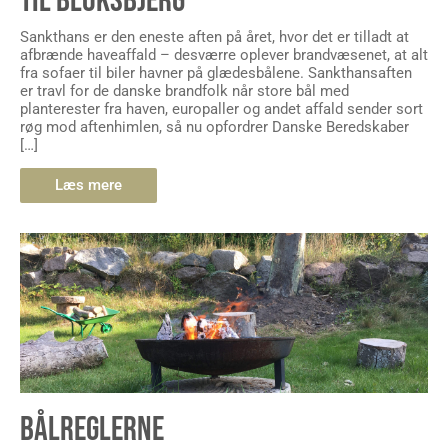
TIL BLOKSBJERG
Sankthans er den eneste aften på året, hvor det er tilladt at
afbrænde haveaffald – desværre oplever brandvæsenet, at alt
fra sofaer til biler havner på glædesbålene. Sankthansaften
er travl for de danske brandfolk når store bål med
planterester fra haven, europaller og andet affald sender sort
røg mod aftenhimlen, så nu opfordrer Danske Beredskaber
[…]
Læs mere
BÅLREGLERNE