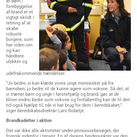
af børn i
forebyggelse
af brand er et
vigtigt skridt i
retning af at
skabe
robuste
borgere, som
har viden om
og kan
håndtere
ulykker og
udefrakommende hændelser.
”Jo bedre, vi kan klæde vores unge mennesker på fra
barnsben, jo bedre vil de kunne agere som voksne. Så det, at
vi træner børn og unge i førstehjælp og brand, gør, at de
bliver endnu bedre som voksne og forhåbentlig kan de til den
tid også hjælpe til, når vi har brug for dem i beredskabet,”
siger beredskabsdirektør Lars Robetjé.
Brandkadetter i aktion
Det var ikke alle aktiviteter under prinsessebesøget, der
foregik indenfor i tørvejr. En af dagens højdepunkter var den