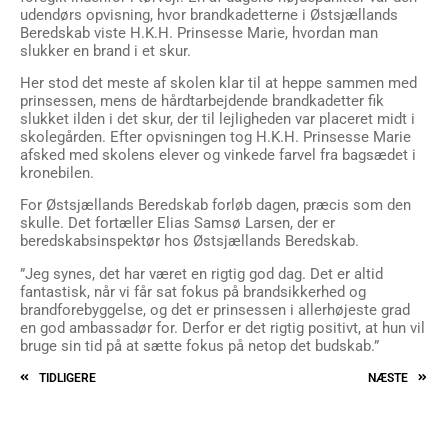
udendørs opvisning, hvor brandkadetterne i Østsjællands
Beredskab viste H.K.H. Prinsesse Marie, hvordan man
slukker en brand i et skur.
Her stod det meste af skolen klar til at heppe sammen med
prinsessen, mens de hårdtarbejdende brandkadetter fik
slukket ilden i det skur, der til lejligheden var placeret midt i
skolegården. Efter opvisningen tog H.K.H. Prinsesse Marie
afsked med skolens elever og vinkede farvel fra bagsædet i
kronebilen.
For Østsjællands Beredskab forløb dagen, præcis som den
skulle. Det fortæller Elias Samsø Larsen, der er
beredskabsinspektør hos Østsjællands Beredskab.
”Jeg synes, det har været en rigtig god dag. Det er altid
fantastisk, når vi får sat fokus på brandsikkerhed og
brandforebyggelse, og det er prinsessen i allerhøjeste grad
en god ambassadør for. Derfor er det rigtig positivt, at hun vil
bruge sin tid på at sætte fokus på netop det budskab.”
TIDLIGERE
NÆSTE