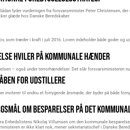
. Sådan lyder vurderingen fra forsvarsminister Peter Christensen, d
vækker glæde hos Danske Beredskaber.
ov, som træder i kraft i juli 2016. Loven indeholder både goder og
ELSE HVILER PÅ KOMMUNALE HÆNDER
lsen – også under terrorhændelser. Det slår forsvarsministeren nu fa
 ÅBEN FOR UDSTILLERE
er inviterer til endnu et forrygende årsmøde, der byder på både forn
RGSMÅL OM BESPARELSER PÅ DET KOMMUNA
fra Enhedslistens Nikolaj Villumsen om den kommunale besparelse, 
ministeren er ikke klart nok, mener sekretariatschef i Danske Bered