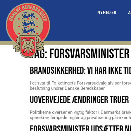
NYHEDER
A
TAG:
FORSVARSMINISTER
BRANDSIKKERHED: VI HAR IKKE TID
I et svar til Folketingets Forsvarsudvalg afviser f
beslutning undrer Danske Beredskaber.
UOVERVEJEDE ÆNDRINGER TRUER
Politikerne overser en vigtig faktor i Danmarks br
sparekrav, lempede regler og privatisering påvirker
FORSVARSMINISTER UDSÆTTER NA