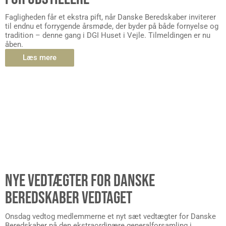
Fagligheden får et ekstra pift, når Danske Beredskaber inviterer
til endnu et forrygende årsmøde, der byder på både fornyelse og
tradition – denne gang i DGI Huset i Vejle. Tilmeldingen er nu
åben.
Læs mere
NYE VEDTÆGTER FOR DANSKE
BEREDSKABER VEDTAGET
Onsdag vedtog medlemmerne et nyt sæt vedtægter for Danske
Beredskaber på den ekstraordinære generalforsamling i