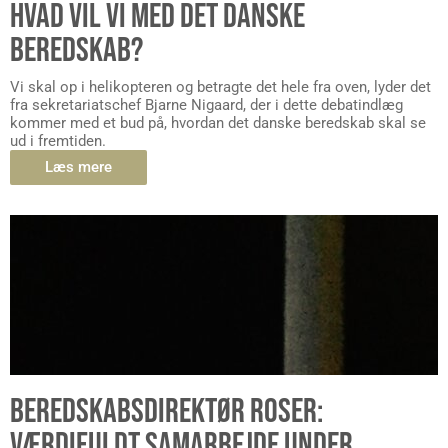
HVAD VIL VI MED DET DANSKE
BEREDSKAB?
Vi skal op i helikopteren og betragte det hele fra oven, lyder det
fra sekretariatschef Bjarne Nigaard, der i dette debatindlæg
kommer med et bud på, hvordan det danske beredskab skal se
ud i fremtiden.
Læs mere
BEREDSKABSDIREKTØR ROSER:
VÆRDIFULDT SAMARBEJDE UNDER