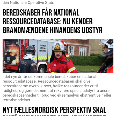
den Nationale Operative Stab.
BEREDSKABER FÅR NATIONAL
RESSOURCEDATABASE: NU KENDER
BRANDMÆNDENE HINANDENS UDSTYR
I det nye år får de kommunale beredskaber en national
ressourcedatabase. Ressourcedatabasen skal give
beredskaberne overblik over, hvilke ressourcer der er til
rådighed, og gøre det nemt at rekvirere specialudstyr fra andre
beredskabsenheder til brug ved eksempelvis ekstremt vejr eller
terrorhændelser.
NYT FÆLLESNORDISK PERSPEKTIV SKAL