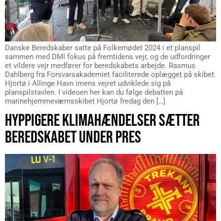
Danske Beredskaber satte på Folkemødet 2024 i et planspil
sammen med DMI fokus på fremtidens vejr, og de udfordringer
et vildere vejr medfører for beredskabets arbejde. Rasmus
Dahlberg fra Forsvarsakademiet faciliterede oplægget på skibet
Hjortø i Allinge Havn imens vejret udviklede sig på
planspilstavlen. I videoen her kan du følge debatten på
marinehjemmeværnsskibet Hjortø fredag den […]
HYPPIGERE KLIMAHÆNDELSER SÆTTER
BEREDSKABET UNDER PRES