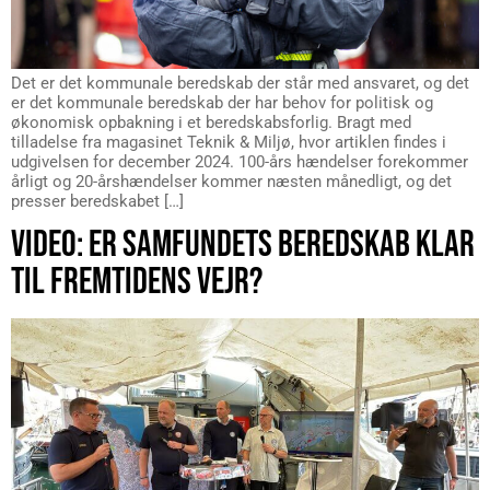
Det er det kommunale beredskab der står med ansvaret, og det
er det kommunale beredskab der har behov for politisk og
økonomisk opbakning i et beredskabsforlig. Bragt med
tilladelse fra magasinet Teknik & Miljø, hvor artiklen findes i
udgivelsen for december 2024. 100-års hændelser forekommer
årligt og 20-årshændelser kommer næsten månedligt, og det
presser beredskabet […]
VIDEO: ER SAMFUNDETS BEREDSKAB KLAR
TIL FREMTIDENS VEJR?