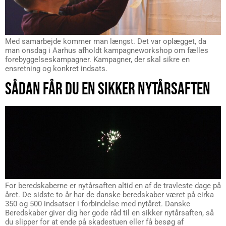
Med samarbejde kommer man længst. Det var oplægget, da
man onsdag i Aarhus afholdt kampagneworkshop om fælles
forebyggelseskampagner. Kampagner, der skal sikre en
ensretning og konkret indsats.
SÅDAN FÅR DU EN SIKKER NYTÅRSAFTEN
For beredskaberne er nytårsaften altid en af de travleste dage på
året. De sidste to år har de danske beredskaber været på cirka
350 og 500 indsatser i forbindelse med nytåret. Danske
Beredskaber giver dig her gode råd til en sikker nytårsaften, så
du slipper for at ende på skadestuen eller få besøg af