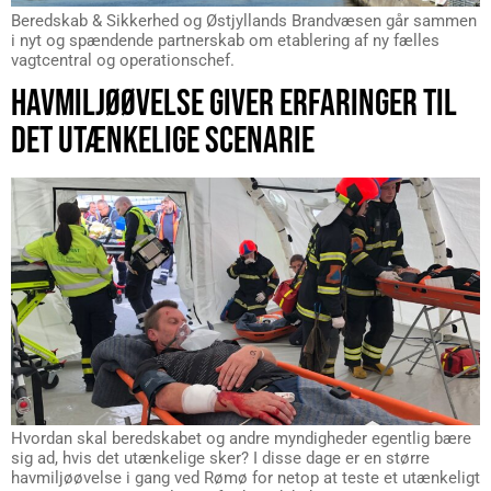
Beredskab & Sikkerhed og Østjyllands Brandvæsen går sammen
i nyt og spændende partnerskab om etablering af ny fælles
vagtcentral og operationschef.
HAVMILJØØVELSE GIVER ERFARINGER TIL
DET UTÆNKELIGE SCENARIE
Hvordan skal beredskabet og andre myndigheder egentlig bære
sig ad, hvis det utænkelige sker? I disse dage er en større
havmiljøøvelse i gang ved Rømø for netop at teste et utænkeligt