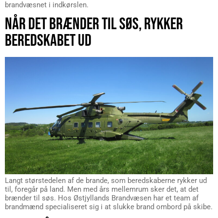
brandvæsnet i indkørslen.
NÅR DET BRÆNDER TIL SØS, RYKKER
BEREDSKABET UD
Langt størstedelen af de brande, som beredskaberne rykker ud
til, foregår på land. Men med års mellemrum sker det, at det
brænder til søs. Hos Østjyllands Brandvæsen har et team af
brandmænd specialiseret sig i at slukke brand ombord på skibe.