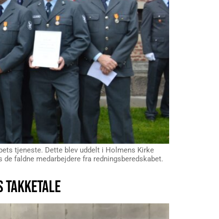
bets tjeneste. Dette blev uddelt i Holmens Kirke
es de faldne medarbejdere fra redningsberedskabet.
S TAKKETALE