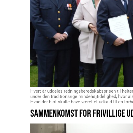
Hvert år uddeles redningsberedskabsprisen til helte
under den traditionsrige mindehøjtidelighed, hvor a
Hvad der blot skulle have været et udkald til en for
SAMMENKOMST FOR FRIVILLIGE UD