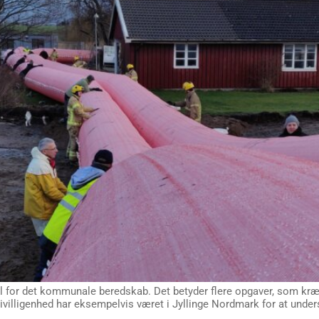
l for det kommunale beredskab. Det betyder flere opgaver, som kræv
ivilligenhed har eksempelvis været i Jyllinge Nordmark for at unde