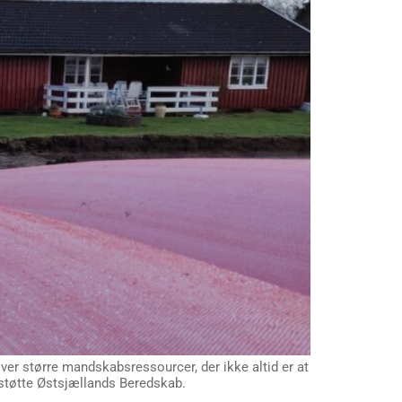
er større mandskabsressourcer, der ikke altid er at
rstøtte Østsjællands Beredskab.