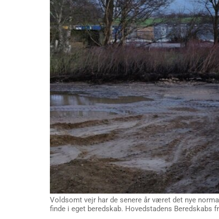
Voldsomt vejr har de senere år været det nye norma
finde i eget beredskab. Hovedstadens Beredskabs fr