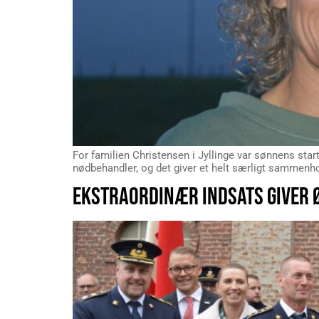
For familien Christensen i Jyllinge var sønnens star
nødbehandler, og det giver et helt særligt sammenh
EKSTRAORDINÆR INDSATS GIVER