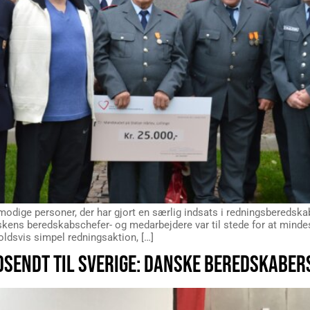
modige personer, der har gjort en særlig indsats i redningsberedska
lskens beredskabschefer- og medarbejdere var til stede for at mind
holdsvis simpel redningsaktion, […]
SENDT TIL SVERIGE: DANSKE BEREDSKABER