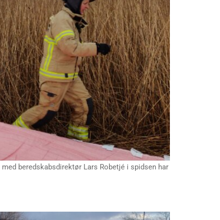
 med beredskabsdirektør Lars Robetjé i spidsen har