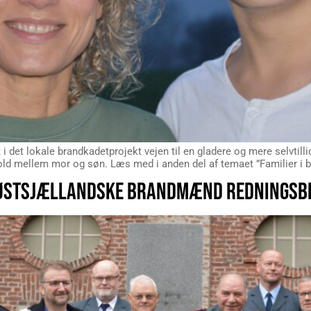
t i det lokale brandkadetprojekt vejen til en gladere og mere selvti
old mellem mor og søn. Læs med i anden del af temaet ”Familier i 
 ØSTSJÆLLANDSKE BRANDMÆND REDNINGSB