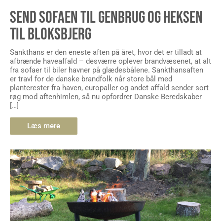
SEND SOFAEN TIL GENBRUG OG HEKSEN
TIL BLOKSBJERG
Sankthans er den eneste aften på året, hvor det er tilladt at
afbrænde haveaffald – desværre oplever brandvæsenet, at alt
fra sofaer til biler havner på glædesbålene. Sankthansaften
er travl for de danske brandfolk når store bål med
planterester fra haven, europaller og andet affald sender sort
røg mod aftenhimlen, så nu opfordrer Danske Beredskaber
[…]
Læs mere