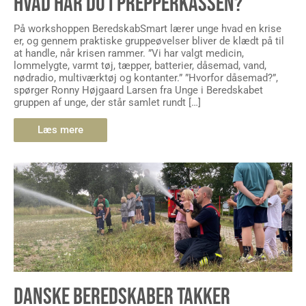
HVAD HAR DU I PREPPERKASSEN?
På workshoppen BeredskabSmart lærer unge hvad en krise
er, og gennem praktiske gruppeøvelser bliver de klædt på til
at handle, når krisen rammer. ”Vi har valgt medicin,
lommelygte, varmt tøj, tæpper, batterier, dåsemad, vand,
nødradio, multiværktøj og kontanter.” ”Hvorfor dåsemad?”,
spørger Ronny Højgaard Larsen fra Unge i Beredskabet
gruppen af unge, der står samlet rundt […]
Læs mere
DANSKE BEREDSKABER TAKKER