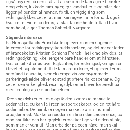
også psyken på dem, så vi kan se om de kan agere i mørke
omgivelser, lukkede rum, søer, rør, vandhuller – og biler, der
ligger på bunden af havnen, fordi, en vigtig ting som
redningsdykker, det er at man kan agere i alle forhold, også
hvis det er vinter under is; vi skal kunne hente folk ud hvor
som helst, siger Thomas Schmidt Nørgaard.
Stigende interesse
På Nordsjællands Brandskole oplever man en stigende
interesse for redningsdykkeruddannelsen, og det mener leder
af brandskolen Kristian Schiang-Franck i høj grad skyldes, at
redningsdykning ikke længere bare handler om at håndtere,
hvis en bil kører ud over kajkanten, for redningsdykningen er
blevet et supplement til de klimaændringer, vi oplever i vores
samfund i disse år, hvor eksempelvis oversvømmede
parkeringskældre bliver et stadigt oftere risikoscenarie. Og
det er den virkelighed, redningsdykkerne bliver forberedt på
med redningsdykkeruddannelsen.
-Redningsdykker er i min optik den sværeste manuelle
uddannelse, du kan få i redningsberedskabet, og en ret hård
uddannelse. De har ikke nogen makker, som vi normalt
arbejder med. Makkeren sidder i en line i den anden ende, så
man har ikke den her røgdykkermakker lige ved siden af sig,
som man er vant til. Man arbejder på egen hånd, man skal