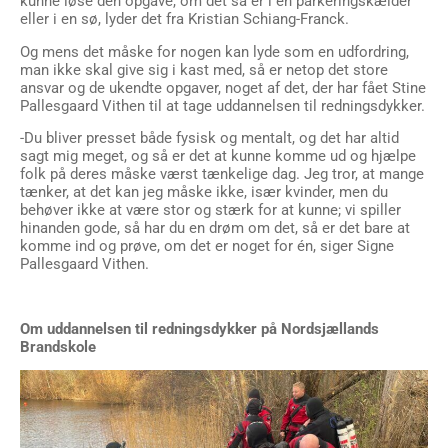
kunne løse den opgave, om det så er i en parkeringskælder
eller i en sø, lyder det fra Kristian Schiang-Franck.
Og mens det måske for nogen kan lyde som en udfordring,
man ikke skal give sig i kast med, så er netop det store
ansvar og de ukendte opgaver, noget af det, der har fået Stine
Pallesgaard Vithen til at tage uddannelsen til redningsdykker.
-Du bliver presset både fysisk og mentalt, og det har altid
sagt mig meget, og så er det at kunne komme ud og hjælpe
folk på deres måske værst tænkelige dag. Jeg tror, at mange
tænker, at det kan jeg måske ikke, især kvinder, men du
behøver ikke at være stor og stærk for at kunne; vi spiller
hinanden gode, så har du en drøm om det, så er det bare at
komme ind og prøve, om det er noget for én, siger Signe
Pallesgaard Vithen.
Om uddannelsen til redningsdykker på Nordsjællands
Brandskole