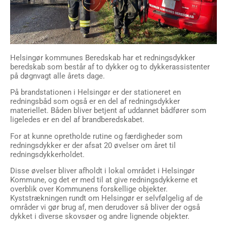
Helsingør kommunes Beredskab har et redningsdykker
beredskab som består af to dykker og to dykkerassistenter
på døgnvagt alle årets dage.
På brandstationen i Helsingør er der stationeret en
redningsbåd som også er en del af redningsdykker
materiellet. Båden bliver betjent af uddannet bådfører som
ligeledes er en del af brandberedskabet.
For at kunne opretholde rutine og færdigheder som
redningsdykker er der afsat 20 øvelser om året til
redningsdykkerholdet.
Disse øvelser bliver afholdt i lokal området i Helsingør
Kommune, og det er med til at give redningsdykkerne et
overblik over Kommunens forskellige objekter.
Kyststrækningen rundt om Helsingør er selvfølgelig af de
områder vi gør brug af, men derudover så bliver der også
dykket i diverse skovsøer og andre lignende objekter.