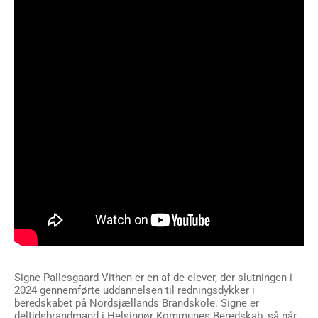
Signe Pallesgaard Vithen er en af de elever, der slutningen i
2024 gennemførte uddannelsen til redningsdykker i
beredskabet på Nordsjællands Brandskole. Signe er
deltidsbrandmand i Helsingør Kommunes Beredskab, så når