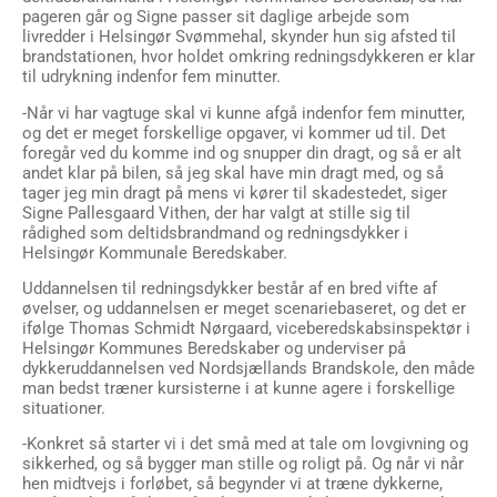
pageren går og Signe passer sit daglige arbejde som
livredder i Helsingør Svømmehal, skynder hun sig afsted til
brandstationen, hvor holdet omkring redningsdykkeren er klar
til udrykning indenfor fem minutter.
-Når vi har vagtuge skal vi kunne afgå indenfor fem minutter,
og det er meget forskellige opgaver, vi kommer ud til. Det
foregår ved du komme ind og snupper din dragt, og så er alt
andet klar på bilen, så jeg skal have min dragt med, og så
tager jeg min dragt på mens vi kører til skadestedet, siger
Signe Pallesgaard Vithen, der har valgt at stille sig til
rådighed som deltidsbrandmand og redningsdykker i
Helsingør Kommunale Beredskaber.
Uddannelsen til redningsdykker består af en bred vifte af
øvelser, og uddannelsen er meget scenariebaseret, og det er
ifølge Thomas Schmidt Nørgaard, viceberedskabsinspektør i
Helsingør Kommunes Beredskaber og underviser på
dykkeruddannelsen ved Nordsjællands Brandskole, den måde
man bedst træner kursisterne i at kunne agere i forskellige
situationer.
-Konkret så starter vi i det små med at tale om lovgivning og
sikkerhed, og så bygger man stille og roligt på. Og når vi når
hen midtvejs i forløbet, så begynder vi at træne dykkerne,