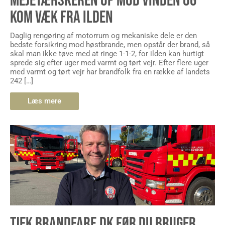
MEJETÆRSKEREN OP MOD VINDEN OG
KOM VÆK FRA ILDEN
Daglig rengøring af motorrum og mekaniske dele er den
bedste forsikring mod høstbrande, men opstår der brand, så
skal man ikke tøve med at ringe 1-1-2, for ilden kan hurtigt
sprede sig efter uger med varmt og tørt vejr. Efter flere uger
med varmt og tørt vejr har brandfolk fra en række af landets
242 […]
Læs mere
TJEK BRANDFARE.DK FØR DU BRUGER