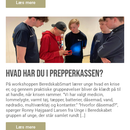
Læs mere
HVAD HAR DU I PREPPERKASSEN?
På workshoppen BeredskabSmart lærer unge hvad en krise
er, og gennem praktiske gruppeøvelser bliver de klædt på til
at handle, når krisen rammer. ”Vi har valgt medicin,
lommelygte, varmt tøj, tæpper, batterier, dåsemad, vand,
nødradio, multiværktøj og kontanter.” ”Hvorfor dåsemad?”,
spørger Ronny Højgaard Larsen fra Unge i Beredskabet
gruppen af unge, der står samlet rundt […]
Læs mere