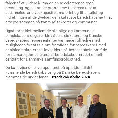
følger af et vildere klima og en accelererende grøn
omstilling, og det stiller større krav til beredskabets
uddannelse, analysekapacitet, materiel og til antallet og
indretningen af de øvelser, der skal ruste beredskaberne til at
arbejde sammen på tværs af sektorer og kommuner.
Også forholdet mellem de statslige og kommunale
beredskabers opgaver blev åbent diskuteret, og Danske
Beredskabers repræsentanter var meget tilfredse med
muligheden for at tale om fremtiden for beredskabet med
socialdemokraternes tovholdere på beredskabets område,
for samarbejder på tværs af beredskabsområdet er helt
centralt for Danmarks samfundsrobusthed.
Du kan løbende blive opdateret på optakten til det
kommende beredskabsforlig på Danske Beredskabers
hjemmeside under fanen:
Beredskabsforlig 2024
.