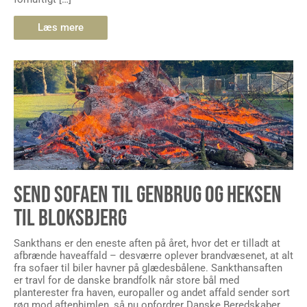
Læs mere
SEND SOFAEN TIL GENBRUG OG HEKSEN
TIL BLOKSBJERG
Sankthans er den eneste aften på året, hvor det er tilladt at
afbrænde haveaffald – desværre oplever brandvæsenet, at alt
fra sofaer til biler havner på glædesbålene. Sankthansaften
er travl for de danske brandfolk når store bål med
planterester fra haven, europaller og andet affald sender sort
røg mod aftenhimlen, så nu opfordrer Danske Beredskaber