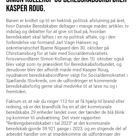
KASPER ROUG.
Banen er kridtet op til en hektisk politisk afslutning på året,
hvor Danske Beredskaber deltager i mange møder, artikler, tv-
indslag og debatter for at give sit bud på, hvordan
beredskabet skal løftes i en ny politisk aftale, og i den
forbindelse var formand Jarl Vagn Hansen og
sekretariatschef Bjarne Nigaard den 30. oktober på
Christiansborg for at tale med Socialdemokratiets
forsvarsordfører Simon Kollerup, der den 10. oktober også
blev valgt som ny præsident for Beredskabsforbundet, og
derudover blev der afholdt møde med Kasper Roug,
nyudnævnt beredskabsordfører valgt for Socialdemokratiet i
Sjællands Storkreds, om de udfordringer et kommende
beredskabsforlig gerne skal medvirke til at løse nu og i
fremtiden.
Faktum er, at når du ringer 112 for at få hjælp til brand eller
redning, så er det brandfolk fra en af det kommunale
beredskabs 29 enheder landet over, der tænder de blå blink
og kommer til undsætning. Det viser rapporten
”Redningsberedskabet i tal 2023” at det kommunale
beredskab gjorde 39.921 gange i 2023, og en stigende del af
arbejdet handler om at imødekomme de udfordringer der