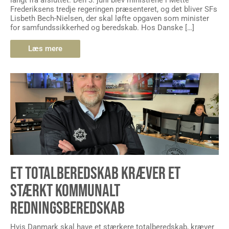
langt fra afsluttet. Den 3. juni blev ministrene i Mette
Frederiksens tredje regeringen præsenteret, og det bliver SFs
Lisbeth Bech-Nielsen, der skal løfte opgaven som minister
for samfundssikkerhed og beredskab. Hos Danske […]
Læs mere
ET TOTALBEREDSKAB KRÆVER ET
STÆRKT KOMMUNALT
REDNINGSBEREDSKAB
Hvis Danmark skal have et stærkere totalberedskab, kræver