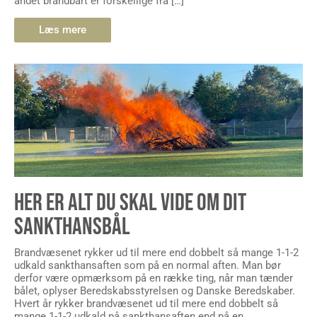
andet brandbart er forskellige fra […]
Læs mere
HER ER ALT DU SKAL VIDE OM DIT
SANKTHANSBÅL
Brandvæsenet rykker ud til mere end dobbelt så mange 1-1-2
udkald sankthansaften som på en normal aften. Man bør
derfor være opmærksom på en række ting, når man tænder
bålet, oplyser Beredskabsstyrelsen og Danske Beredskaber.
Hvert år rykker brandvæsenet ud til mere end dobbelt så
mange 1-1-2 udkald på sankthansaften end på en