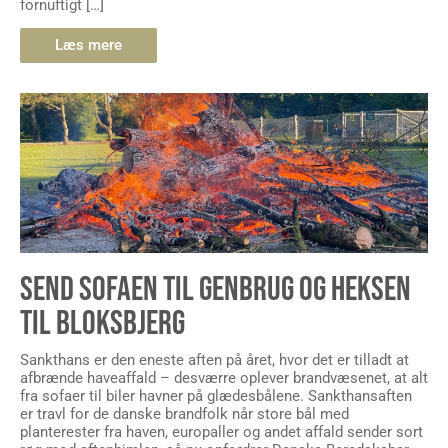
fornuftigt […]
Læs mere
SEND SOFAEN TIL GENBRUG OG HEKSEN
TIL BLOKSBJERG
Sankthans er den eneste aften på året, hvor det er tilladt at
afbrænde haveaffald – desværre oplever brandvæsenet, at alt
fra sofaer til biler havner på glædesbålene. Sankthansaften
er travl for de danske brandfolk når store bål med
planterester fra haven, europaller og andet affald sender sort