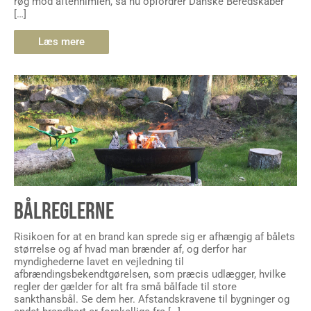
røg mod aftenhimlen, så nu opfordrer Danske Beredskaber
[…]
Læs mere
BÅLREGLERNE
Risikoen for at en brand kan sprede sig er afhængig af bålets
størrelse og af hvad man brænder af, og derfor har
myndighederne lavet en vejledning til
afbrændingsbekendtgørelsen, som præcis udlægger, hvilke
regler der gælder for alt fra små bålfade til store
sankthansbål. Se dem her. Afstandskravene til bygninger og