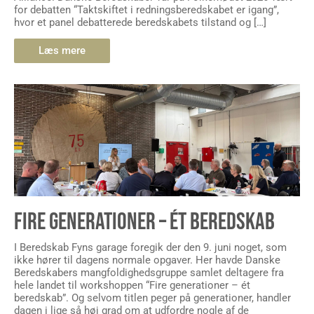
for debatten “Taktskiftet i redningsberedskabet er igang”,
hvor et panel debatterede beredskabets tilstand og […]
Læs mere
FIRE GENERATIONER – ÉT BEREDSKAB
I Beredskab Fyns garage foregik der den 9. juni noget, som
ikke hører til dagens normale opgaver. Her havde Danske
Beredskabers mangfoldighedsgruppe samlet deltagere fra
hele landet til workshoppen “Fire generationer – ét
beredskab”. Og selvom titlen peger på generationer, handler
dagen i lige så høj grad om at udfordre nogle af de