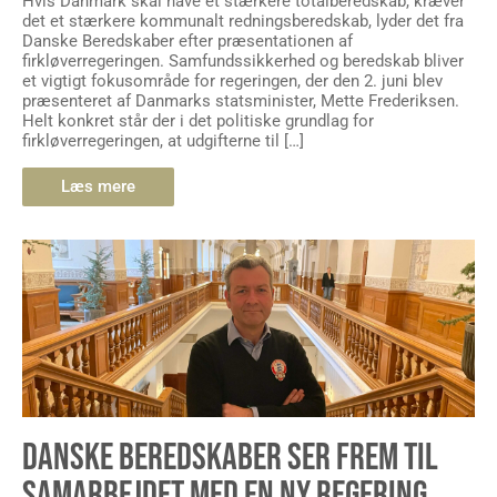
Hvis Danmark skal have et stærkere totalberedskab, kræver
det et stærkere kommunalt redningsberedskab, lyder det fra
Danske Beredskaber efter præsentationen af
firkløverregeringen. Samfundssikkerhed og beredskab bliver
et vigtigt fokusområde for regeringen, der den 2. juni blev
præsenteret af Danmarks statsminister, Mette Frederiksen.
Helt konkret står der i det politiske grundlag for
firkløverregeringen, at udgifterne til […]
Læs mere
DANSKE BEREDSKABER SER FREM TIL
SAMARBEJDET MED EN NY REGERING