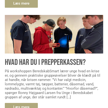
Læs mere
HVAD HAR DU I PREPPERKASSEN?
På workshoppen BeredskabSmart lærer unge hvad en krise
er, og gennem praktiske gruppeøvelser bliver de klædt på til
at handle, når krisen rammer. ”Vi har valgt medicin,
lommelygte, varmt tøj, tæpper, batterier, dåsemad, vand,
nødradio, multiværktøj og kontanter.” ”Hvorfor dåsemad?”,
spørger Ronny Højgaard Larsen fra Unge i Beredskabet
gruppen af unge, der står samlet rundt […]
Læs mere