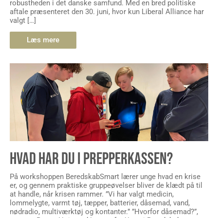
robustheden i det danske samfund. Med en bred politiske
aftale præsenteret den 30. juni, hvor kun Liberal Alliance har
valgt […]
Læs mere
HVAD HAR DU I PREPPERKASSEN?
På workshoppen BeredskabSmart lærer unge hvad en krise
er, og gennem praktiske gruppeøvelser bliver de klædt på til
at handle, når krisen rammer. ”Vi har valgt medicin,
lommelygte, varmt tøj, tæpper, batterier, dåsemad, vand,
nødradio, multiværktøj og kontanter.” ”Hvorfor dåsemad?”,