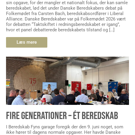
sin opgave, for der mangler et nationalt fokus, der kan samle
beredskabet, lød det under Danske Beredskabers debat på
Folkemødet fra Carsten Bach, beredskabsordfører i Liberal
Alliance. Danske Beredskaber var på Folkemødet 2026 vært
for debatten “Taktskiftet i redningsberedskabet er igang”,
hvor et panel debatterede beredskabets tilstand og […]
Læs mere
FIRE GENERATIONER – ÉT BEREDSKAB
I Beredskab Fyns garage foregik der den 9. juni noget, som
ikke hører til dagens normale opgaver. Her havde Danske