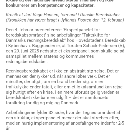
lokale og det nationale niveau støtter hinanden og ikke
konkurrerer om kompetencer og kapaciteter.
Kronik af Jarl Vagn Hansen, formand i Danske Beredskaber
(Kronikken har været bragt i Jyllands-Posten den 12. februar.)
Den 4. februar præsenterede ’Ekspertpanelet for
beredskabsområdet’ sine anbefalinger ”Taktskifte for
Danmarks redningsberedskab” hos Hovedstadens Beredskab
i København. Baggrunden er, at Torsten Schack-Pedersen (V),
den 20. juni 2025 nedsatte et ekspertpanel, som skulle se på
samspillet mellem statens og kommunernes
redningsberedskaber.
Redningsberedskabet er ikke en abstrakt størrelse. Det er
mennesker, der rykker ud, når andre løber væk. Det er
minutter, der afgør, om en brand breder sig, om en
trafikulykke ender fatalt, eller om et lokalsamfund kan rejse
sig hurtigt efter en krise. I en mere uforudsigelig verden er
beredskabet ikke bare en udgift – det er samfundets
forsikring for dig og mig og Danmark.
Anbefalingerne fylder 32 sider, hvor der tegnes omridset af
den struktur, ekspertpanelet mener der skal stræbes efter,
med en hurtig implementering af anbefalingerne indenfor 2-5
år.