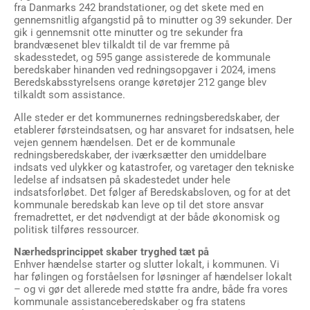
fra Danmarks 242 brandstationer, og det skete med en
gennemsnitlig afgangstid på to minutter og 39 sekunder. Der
gik i gennemsnit otte minutter og tre sekunder fra
brandvæsenet blev tilkaldt til de var fremme på
skadesstedet, og 595 gange assisterede de kommunale
beredskaber hinanden ved redningsopgaver i 2024, imens
Beredskabsstyrelsens orange køretøjer 212 gange blev
tilkaldt som assistance.
Alle steder er det kommunernes redningsberedskaber, der
etablerer førsteindsatsen, og har ansvaret for indsatsen, hele
vejen gennem hændelsen. Det er de kommunale
redningsberedskaber, der iværksætter den umiddelbare
indsats ved ulykker og katastrofer, og varetager den tekniske
ledelse af indsatsen på skadestedet under hele
indsatsforløbet. Det følger af Beredskabsloven, og for at det
kommunale beredskab kan leve op til det store ansvar
fremadrettet, er det nødvendigt at der både økonomisk og
politisk tilføres ressourcer.
Nærhedsprincippet skaber tryghed tæt på
Enhver hændelse starter og slutter lokalt, i kommunen. Vi
har følingen og forståelsen for løsninger af hændelser lokalt
– og vi gør det allerede med støtte fra andre, både fra vores
kommunale assistanceberedskaber og fra statens