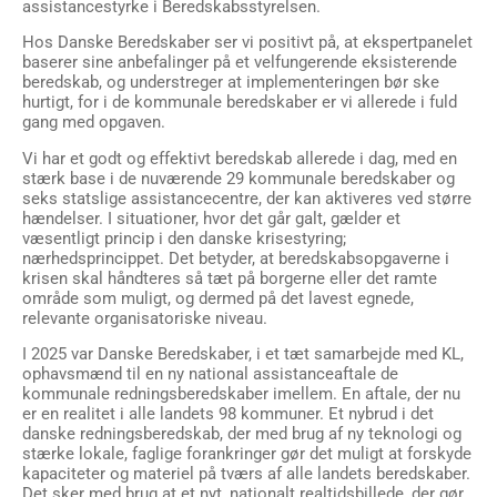
assistancestyrke i Beredskabsstyrelsen.
Hos Danske Beredskaber ser vi positivt på, at ekspertpanelet
baserer sine anbefalinger på et velfungerende eksisterende
beredskab, og understreger at implementeringen bør ske
hurtigt, for i de kommunale beredskaber er vi allerede i fuld
gang med opgaven.
Vi har et godt og effektivt beredskab allerede i dag, med en
stærk base i de nuværende 29 kommunale beredskaber og
seks statslige assistancecentre, der kan aktiveres ved større
hændelser. I situationer, hvor det går galt, gælder et
væsentligt princip i den danske krisestyring;
nærhedsprincippet. Det betyder, at beredskabsopgaverne i
krisen skal håndteres så tæt på borgerne eller det ramte
område som muligt, og dermed på det lavest egnede,
relevante organisatoriske niveau.
I 2025 var Danske Beredskaber, i et tæt samarbejde med KL,
ophavsmænd til en ny national assistanceaftale de
kommunale redningsberedskaber imellem. En aftale, der nu
er en realitet i alle landets 98 kommuner. Et nybrud i det
danske redningsberedskab, der med brug af ny teknologi og
stærke lokale, faglige forankringer gør det muligt at forskyde
kapaciteter og materiel på tværs af alle landets beredskaber.
Det sker med brug at et nyt, nationalt realtidsbillede, der gør