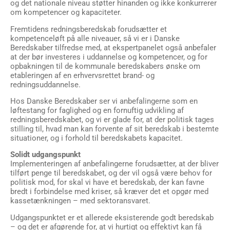
og det nationale niveau støtter hinanden og ikke konkurrerer
om kompetencer og kapaciteter.
Fremtidens redningsberedskab forudsætter et
kompetenceløft på alle niveauer, så vi er i Danske
Beredskaber tilfredse med, at ekspertpanelet også anbefaler
at der bør investeres i uddannelse og kompeten­cer, og for
opbakningen til de kommunale beredskabers ønske om
etableringen af en erhvervsrettet brand- og
redningsuddannelse.
Hos Danske Beredskaber ser vi anbefalingerne som en
løftestang for faglighed og en fornuftig udvikling af
redningsberedskabet, og vi er glade for, at der politisk tages
stilling til, hvad man kan forvente af sit beredskab i bestemte
situationer, og i forhold til beredskabets kapacitet.
Solidt udgangspunkt
Implementeringen af anbefalingerne forudsætter, at der bliver
tilført penge til beredskabet, og der vil også være behov for
politisk mod, for skal vi have et beredskab, der kan favne
bredt i forbindelse med kriser, så kræver det et opgør med
kassetænkningen – med sektoransvaret.
Udgangspunktet er et allerede eksisterende godt beredskab
– og det er afgørende for, at vi hurtigt og effektivt kan få