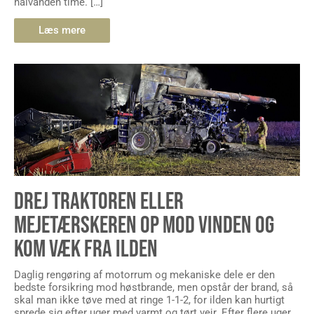
halvanden time. […]
Læs mere
DREJ TRAKTOREN ELLER
MEJETÆRSKEREN OP MOD VINDEN OG
KOM VÆK FRA ILDEN
Daglig rengøring af motorrum og mekaniske dele er den
bedste forsikring mod høstbrande, men opstår der brand, så
skal man ikke tøve med at ringe 1-1-2, for ilden kan hurtigt
sprede sig efter uger med varmt og tørt vejr. Efter flere uger