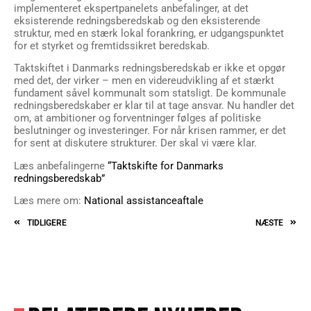
implementeret ekspertpanelets anbefalinger, at det
eksisterende redningsberedskab og den eksisterende
struktur, med en stærk lokal forankring, er udgangspunktet
for et styrket og fremtidssikret beredskab.
Taktskiftet i Danmarks redningsberedskab er ikke et opgør
med det, der virker – men en videreudvikling af et stærkt
fundament såvel kommunalt som statsligt. De kommunale
redningsberedskaber er klar til at tage ansvar. Nu handler det
om, at ambitioner og forventninger følges af politiske
beslutninger og investeringer. For når krisen rammer, er det
for sent at diskutere strukturer. Der skal vi være klar.
Læs anbefalingerne
“Taktskifte for Danmarks
redningsberedskab”
Læs mere om:
National assistanceaftale
TIDLIGERE
NÆSTE