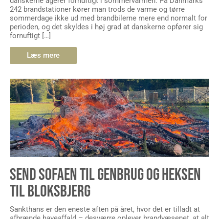
danskerne agerer fornuftigt i sommervarmen. På Danmarks
242 brandstationer kører man trods de varme og tørre
sommerdage ikke ud med brandbilerne mere end normalt for
perioden, og det skyldes i høj grad at danskerne opfører sig
fornuftigt […]
Læs mere
SEND SOFAEN TIL GENBRUG OG HEKSEN
TIL BLOKSBJERG
Sankthans er den eneste aften på året, hvor det er tilladt at
afbrænde haveaffald – desværre oplever brandvæsenet, at alt