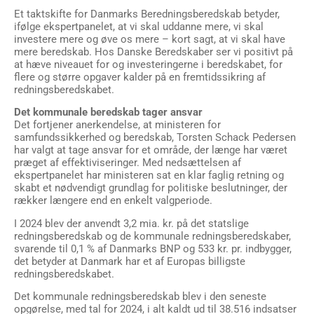
Et taktskifte for Danmarks Beredningsberedskab betyder,
ifølge ekspertpanelet, at vi skal uddanne mere, vi skal
investere mere og øve os mere – kort sagt, at vi skal have
mere beredskab. Hos Danske Beredskaber ser vi positivt på
at hæve niveauet for og investeringerne i beredskabet, for
flere og større opgaver kalder på en fremtidssikring af
redningsberedskabet.
Det kommunale beredskab tager ansvar
Det fortjener anerkendelse, at ministeren for
samfundssikkerhed og beredskab, Torsten Schack Pedersen
har valgt at tage ansvar for et område, der længe har været
præget af effektiviseringer. Med nedsættelsen af
ekspertpanelet har ministeren sat en klar faglig retning og
skabt et nødvendigt grundlag for politiske beslutninger, der
rækker længere end en enkelt valgperiode.
I 2024 blev der anvendt 3,2 mia. kr. på det statslige
redningsberedskab og de kommunale redningsberedskaber,
svarende til 0,1 % af Danmarks BNP og 533 kr. pr. indbygger,
det betyder at Danmark har et af Europas billigste
redningsberedskabet.
Det kommunale redningsberedskab blev i den seneste
opgørelse, med tal for 2024, i alt kaldt ud til 38.516 indsatser