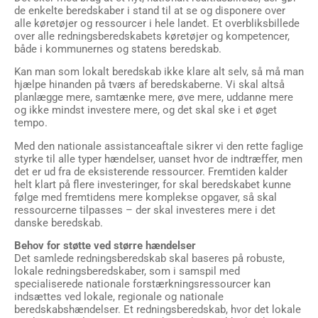
de enkelte beredskaber i stand til at se og disponere over
alle køretøjer og ressourcer i hele landet. Et overbliksbillede
over alle redningsberedskabets køretøjer og kompetencer,
både i kommunernes og statens beredskab.
Kan man som lokalt beredskab ikke klare alt selv, så må man
hjælpe hinanden på tværs af beredskaberne. Vi skal altså
planlægge mere, sam­tænke mere, øve mere, uddanne mere
og ikke mindst investere mere, og det skal ske i et øget
tempo.
Med den nationale assistanceaftale sikrer vi den rette faglige
styrke til alle typer hændelser, uanset hvor de indtræffer, men
det er ud fra de eksisterende ressourcer. Fremtiden kalder
helt klart på flere investeringer, for skal beredskabet kunne
følge med fremtidens mere komplekse opgaver, så skal
ressourcerne tilpasses – der skal investeres mere i det
danske beredskab.
Behov for støtte ved større hændelser
Det samlede redningsberedskab skal base­res på robuste,
lokale redningsberedskaber, som i samspil med
specialiserede nationale forstærk­ningsressourcer kan
indsættes ved lokale, regionale og nationale
beredskabshændelser. Et redningsberedskab, hvor det lokale