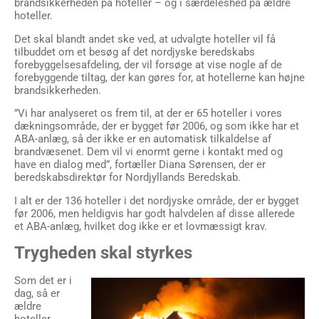
brandsikkerheden på hoteller – og i særdeleshed på ældre
hoteller.
Det skal blandt andet ske ved, at udvalgte hoteller vil få
tilbuddet om et besøg af det nordjyske beredskabs
forebyggelsesafdeling, der vil forsøge at vise nogle af de
forebyggende tiltag, der kan gøres for, at hotellerne kan højne
brandsikkerheden.
”Vi har analyseret os frem til, at der er 65 hoteller i vores
dækningsområde, der er bygget før 2006, og som ikke har et
ABA-anlæg, så der ikke er en automatisk tilkaldelse af
brandvæsenet. Dem vil vi enormt gerne i kontakt med og
have en dialog med”, fortæller Diana Sørensen, der er
beredskabsdirektør for Nordjyllands Beredskab.
I alt er der 136 hoteller i det nordjyske område, der er bygget
før 2006, men heldigvis har godt halvdelen af disse allerede
et ABA-anlæg, hvilket dog ikke er et lovmæssigt krav.
Trygheden skal styrkes
Som det er i
dag, så er
ældre
hoteller