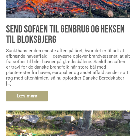
SEND SOFAEN TIL GENBRUG OG HEKSEN
TIL BLOKSBJERG
Sankthans er den eneste aften på året, hvor det er tilladt at
afbrænde haveaffald – desværre oplever brandvæsenet, at alt
fra sofaer til biler havner på glædesbålene. Sankthansaften
er travl for de danske brandfolk når store bål med
planterester fra haven, europaller og andet affald sender sort
røg mod aftenhimlen, så nu opfordrer Danske Beredskaber
[…]
Læs mere