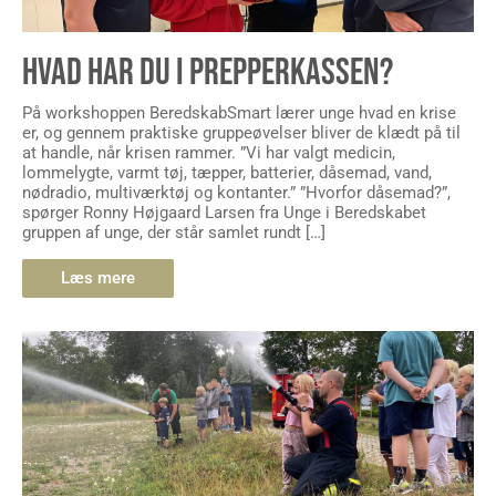
HVAD HAR DU I PREPPERKASSEN?
På workshoppen BeredskabSmart lærer unge hvad en krise
er, og gennem praktiske gruppeøvelser bliver de klædt på til
at handle, når krisen rammer. ”Vi har valgt medicin,
lommelygte, varmt tøj, tæpper, batterier, dåsemad, vand,
nødradio, multiværktøj og kontanter.” ”Hvorfor dåsemad?”,
spørger Ronny Højgaard Larsen fra Unge i Beredskabet
gruppen af unge, der står samlet rundt […]
Læs mere