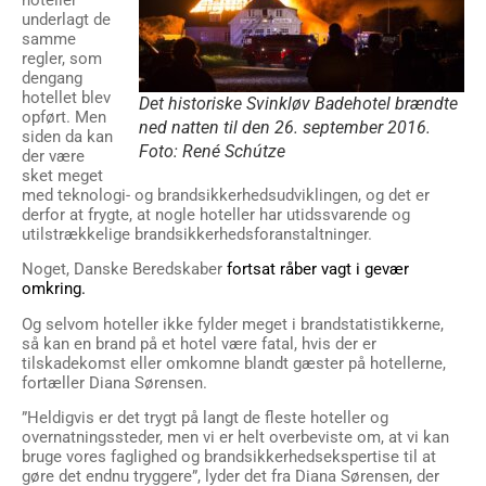
underlagt de
samme
regler, som
dengang
hotellet blev
Det historiske Svinkløv Badehotel brændte
opført. Men
ned natten til den 26. september 2016.
siden da kan
Foto: René Schútze
der være
sket meget
med teknologi- og brandsikkerhedsudviklingen, og det er
derfor at frygte, at nogle hoteller har utidssvarende og
utilstrækkelige brandsikkerhedsforanstaltninger.
Noget, Danske Beredskaber
fortsat råber vagt i gevær
omkring.
Og selvom hoteller ikke fylder meget i brandstatistikkerne,
så kan en brand på et hotel være fatal, hvis der er
tilskadekomst eller omkomne blandt gæster på hotellerne,
fortæller Diana Sørensen.
”Heldigvis er det trygt på langt de fleste hoteller og
overnatningssteder, men vi er helt overbeviste om, at vi kan
bruge vores faglighed og brandsikkerhedsekspertise til at
gøre det endnu tryggere”, lyder det fra Diana Sørensen, der