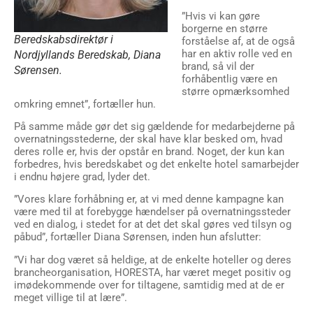
”Hvis vi kan gøre
borgerne en større
Beredskabsdirektør i
forståelse af, at de også
har en aktiv rolle ved en
Nordjyllands Beredskab, Diana
brand, så vil der
Sørensen.
forhåbentlig være en
større opmærksomhed
omkring emnet”, fortæller hun.
På samme måde gør det sig gældende for medarbejderne på
overnatningsstederne, der skal have klar besked om, hvad
deres rolle er, hvis der opstår en brand. Noget, der kun kan
forbedres, hvis beredskabet og det enkelte hotel samarbejder
i endnu højere grad, lyder det.
”Vores klare forhåbning er, at vi med denne kampagne kan
være med til at forebygge hændelser på overnatningssteder
ved en dialog, i stedet for at det det skal gøres ved tilsyn og
påbud”, fortæller Diana Sørensen, inden hun afslutter:
”Vi har dog været så heldige, at de enkelte hoteller og deres
brancheorganisation, HORESTA, har været meget positiv og
imødekommende over for tiltagene, samtidig med at de er
meget villige til at lære”.