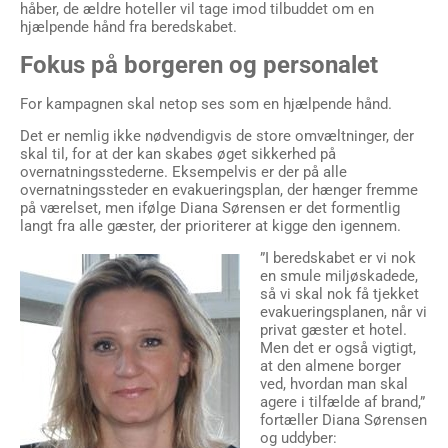
håber, de ældre hoteller vil tage imod tilbuddet om en
hjælpende hånd fra beredskabet.
Fokus på borgeren og personalet
For kampagnen skal netop ses som en hjælpende hånd.
Det er nemlig ikke nødvendigvis de store omvæltninger, der
skal til, for at der kan skabes øget sikkerhed på
overnatningsstederne. Eksempelvis er der på alle
overnatningssteder en evakueringsplan, der hænger fremme
på værelset, men ifølge Diana Sørensen er det formentlig
langt fra alle gæster, der prioriterer at kigge den igennem.
”I beredskabet er vi nok
en smule miljøskadede,
så vi skal nok få tjekket
evakueringsplanen, når vi
privat gæster et hotel.
Men det er også vigtigt,
at den almene borger
ved, hvordan man skal
agere i tilfælde af brand,”
fortæller Diana Sørensen
og uddyber: