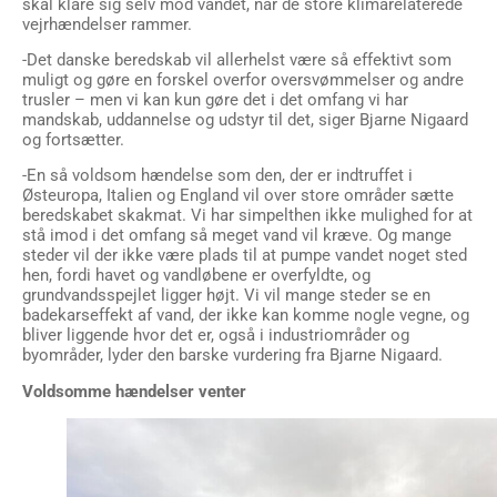
skal klare sig selv mod vandet, når de store klimarelaterede
vejrhændelser rammer.
-Det danske beredskab vil allerhelst være så effektivt som
muligt og gøre en forskel overfor oversvømmelser og andre
trusler – men vi kan kun gøre det i det omfang vi har
mandskab, uddannelse og udstyr til det, siger Bjarne Nigaard
og fortsætter.
-En så voldsom hændelse som den, der er indtruffet i
Østeuropa, Italien og England vil over store områder sætte
beredskabet skakmat. Vi har simpelthen ikke mulighed for at
stå imod i det omfang så meget vand vil kræve. Og mange
steder vil der ikke være plads til at pumpe vandet noget sted
hen, fordi havet og vandløbene er overfyldte, og
grundvandsspejlet ligger højt. Vi vil mange steder se en
badekarseffekt af vand, der ikke kan komme nogle vegne, og
bliver liggende hvor det er, også i industriområder og
byområder, lyder den barske vurdering fra Bjarne Nigaard.
Voldsomme hændelser venter