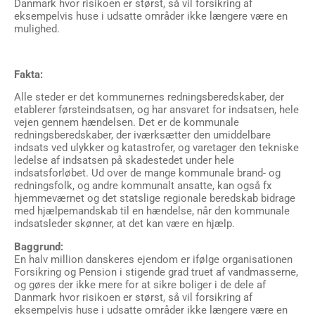
Danmark hvor risikoen er størst, så vil forsikring af
eksempelvis huse i udsatte områder ikke længere være en
mulighed.
Fakta:
Alle steder er det kommunernes redningsberedskaber, der
etablerer førsteindsatsen, og har ansvaret for indsatsen, hele
vejen gennem hændelsen. Det er de kommunale
redningsberedskaber, der iværksætter den umiddelbare
indsats ved ulykker og katastrofer, og varetager den tekniske
ledelse af indsatsen på skadestedet under hele
indsatsforløbet. Ud over de mange kommunale brand- og
redningsfolk, og andre kommunalt ansatte, kan også fx
hjemmeværnet og det statslige regionale beredskab bidrage
med hjælpemandskab til en hændelse, når den kommunale
indsatsleder skønner, at det kan være en hjælp.
Baggrund:
En halv million danskeres ejendom er ifølge organisationen
Forsikring og Pension i stigende grad truet af vandmasserne,
og gøres der ikke mere for at sikre boliger i de dele af
Danmark hvor risikoen er størst, så vil forsikring af
eksempelvis huse i udsatte områder ikke længere være en