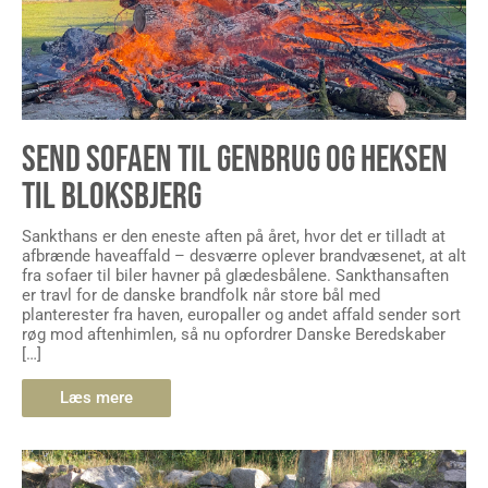
SEND SOFAEN TIL GENBRUG OG HEKSEN
TIL BLOKSBJERG
Sankthans er den eneste aften på året, hvor det er tilladt at
afbrænde haveaffald – desværre oplever brandvæsenet, at alt
fra sofaer til biler havner på glædesbålene. Sankthansaften
er travl for de danske brandfolk når store bål med
planterester fra haven, europaller og andet affald sender sort
røg mod aftenhimlen, så nu opfordrer Danske Beredskaber
[…]
Læs mere