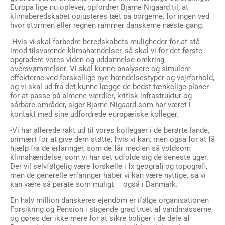
Europa lige nu oplever, opfordrer Bjarne Nigaard til, at
klimaberedskabet opjusteres tæt på borgerne, for ingen ved
hvor stormen eller regnen rammer danskerne næste gang.
-Hvis vi skal forbedre beredskabets muligheder for at stå
imod tilsvarende klimahændelser, så skal vi for det første
opgradere vores viden og uddannelse omkring
oversvømmelser. Vi skal kunne analysere og simulere
effekterne ved forskellige nye hændelsestyper og vejrforhold,
og vi skal ud fra det kunne lægge de bedst tænkelige planer
for at passe på almene værdier, kritisk infrastruktur og
sårbare områder, siger Bjarne Nigaard som har været i
kontakt med sine udfordrede europæiske kolleger.
-Vi har allerede rakt ud til vores kollegaer i de berørte lande,
primært for at give dem støtte, hvis vi kan, men også for at få
hjælp fra de erfaringer, som de får med en så voldsom
klimahændelse, som vi har set udfolde sig de seneste uger.
Der vil selvfølgelig være forskelle i fx geografi og topografi,
men de generelle erfaringer håber vi kan være nyttige, så vi
kan være så parate som muligt – også i Danmark.
En halv million danskeres ejendom er ifølge organisationen
Forsikring og Pension i stigende grad truet af vandmasserne,
og gøres der ikke mere for at sikre boliger i de dele af