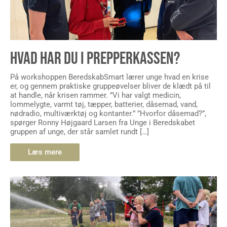
HVAD HAR DU I PREPPERKASSEN?
På workshoppen BeredskabSmart lærer unge hvad en krise
er, og gennem praktiske gruppeøvelser bliver de klædt på til
at handle, når krisen rammer. ”Vi har valgt medicin,
lommelygte, varmt tøj, tæpper, batterier, dåsemad, vand,
nødradio, multiværktøj og kontanter.” ”Hvorfor dåsemad?”,
spørger Ronny Højgaard Larsen fra Unge i Beredskabet
gruppen af unge, der står samlet rundt […]
Læs mere