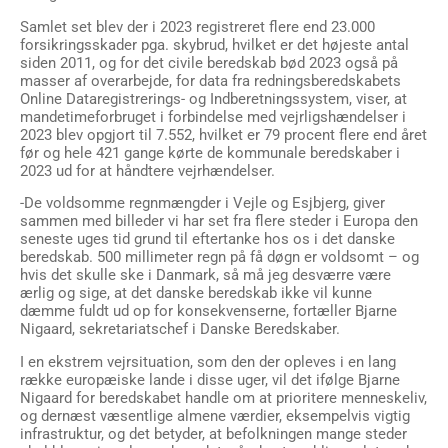
Samlet set blev der i 2023 registreret flere end 23.000
forsikringsskader pga. skybrud, hvilket er det højeste antal
siden 2011, og for det civile beredskab bød 2023 også på
masser af overarbejde, for data fra redningsberedskabets
Online Dataregistrerings- og Indberetningssystem, viser, at
mandetimeforbruget i forbindelse med vejrligshændelser i
2023 blev opgjort til 7.552, hvilket er 79 procent flere end året
før og hele 421 gange kørte de kommunale beredskaber i
2023 ud for at håndtere vejrhændelser.
-De voldsomme regnmængder i Vejle og Esjbjerg, giver
sammen med billeder vi har set fra flere steder i Europa den
seneste uges tid grund til eftertanke hos os i det danske
beredskab. 500 millimeter regn på få døgn er voldsomt – og
hvis det skulle ske i Danmark, så må jeg desværre være
ærlig og sige, at det danske beredskab ikke vil kunne
dæmme fuldt ud op for konsekvenserne, fortæller Bjarne
Nigaard, sekretariatschef i Danske Beredskaber.
I en ekstrem vejrsituation, som den der opleves i en lang
række europæiske lande i disse uger, vil det ifølge Bjarne
Nigaard for beredskabet handle om at prioritere menneskeliv,
og dernæst væsentlige almene værdier, eksempelvis vigtig
infrastruktur, og det betyder, at befolkningen mange steder