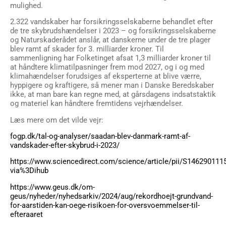
mulighed.
2.322 vandskaber har forsikringsselskaberne behandlet efter
de tre skybrudshændelser i 2023 – og forsikringsselskaberne
og Naturskaderådet anslår, at danskerne under de tre plager
blev ramt af skader for 3. milliarder kroner. Til
sammenligning har Folketinget afsat 1,3 milliarder kroner til
at håndtere klimatilpasninger frem mod 2027, og i og med
klimahændelser forudsiges af eksperterne at blive værre,
hyppigere og kraftigere, så mener man i Danske Beredskaber
ikke, at man bare kan regne med, at gårsdagens indsatstaktik
og materiel kan håndtere fremtidens vejrhændelser.
Læs mere om det vilde vejr:
fogp.dk/tal-og-analyser/saadan-blev-danmark-ramt-af-
vandskader-efter-skybrud-i-2023/
https://www.sciencedirect.com/science/article/pii/S14629011
via%3Dihub
https://www.geus.dk/om-
geus/nyheder/nyhedsarkiv/2024/aug/rekordhoejt-grundvand-
for-aarstiden-kan-oege-risikoen-for-oversvoemmelser-til-
efteraaret