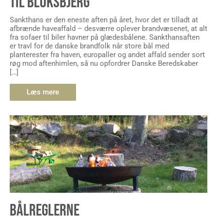
TIL BLOKSBJERG
Sankthans er den eneste aften på året, hvor det er tilladt at
afbrænde haveaffald – desværre oplever brandvæsenet, at alt
fra sofaer til biler havner på glædesbålene. Sankthansaften
er travl for de danske brandfolk når store bål med
planterester fra haven, europaller og andet affald sender sort
røg mod aftenhimlen, så nu opfordrer Danske Beredskaber
[…]
Læs mere
BÅLREGLERNE