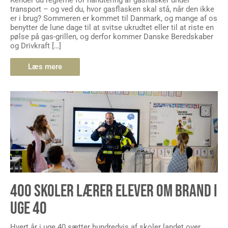
Kender du reglerne for håndtering af gasflasker under
transport – og ved du, hvor gasflasken skal stå, når den ikke
er i brug? Sommeren er kommet til Danmark, og mange af os
benytter de lune dage til at svitse ukrudtet eller til at riste en
pølse på gas-grillen, og derfor kommer Danske Beredskaber
og Drivkraft […]
Læs mere
400 SKOLER LÆRER ELEVER OM BRAND I
UGE 40
Hvert år i uge 40 sætter hundredvis af skoler landet over