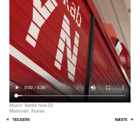
Music: Battle now 02
Musician: Xuxiao
TIDLIGERE
NÆSTE