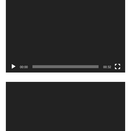
00:00
00:32
Videoafspiller