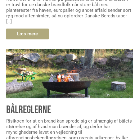
er travl for de danske brandfolk når store bål med
planterester fra haven, europaller og andet affald sender sort
røg mod aftenhimlen, så nu opfordrer Danske Beredskaber
[…]
Læs mere
BÅLREGLERNE
Risikoen for at en brand kan sprede sig er afhængig af bålets
størrelse og af hvad man brænder af, og derfor har
myndighederne lavet en vejledning til
afbrændingsbekendtgørelsen, som præcis udlægger, hvilke