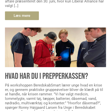
aftale præsenteret den 30. juni, hvor kun Liberal Alliance har
valgt […]
Læs mere
HVAD HAR DU I PREPPERKASSEN?
På workshoppen BeredskabSmart lærer unge hvad en krise
er, og gennem praktiske gruppeøvelser bliver de klædt på til
at handle, når krisen rammer. ”Vi har valgt medicin,
lommelygte, varmt tøj, tæpper, batterier, dåsemad, vand,
nødradio, multiværktøj og kontanter.” ”Hvorfor dåsemad?”,
spørger Ronny Højgaard Larsen fra Unge i Beredskabet