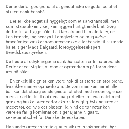
Der er derfor god grund til at genopfriske de gode råd til et
sikkert sankthansbål.
– Der er ikke noget så hyggeligt som et sankthansbål, men
som statistikken viser, kan hyggen hurtigt ende brat. Sørg
derfor for at bygge bålet i sikker afstand til materialer, der
kan brænde, tag hensyn til omgivelser og brug
aldrig
brandfarlige væsker som tændvæske eller benzin til at tænde
bålet, siger Mads Dalgaard, forebyggelsesekspert i
Beredskabsstyrelsen.
De fleste af udrykningerne sankthansaften er til naturbrande.
Derfor er det vigtigt, at man er opmærksom på forholdene
tæt på bålet.
– En enkelt lille gnist kan være nok til at starte en stor brand,
hvis ikke man er opmærksom. Selvom man kun har et lille
bål, kan det stadig sende gnister af sted med vinden og ende
med at sætte ild til naboens carport eller fællesarealet med
græs og buske. Vær derfor ekstra forsigtig, hvis naturen er
meget tør, og hvis det blæser. Ild, vind og tør natur kan
være en farlig kombination, siger Bjarne Nigaard,
sekretariatschef for Danske Beredskaber.
Han understreger samtidig, at et sikkert sankthansbål bør