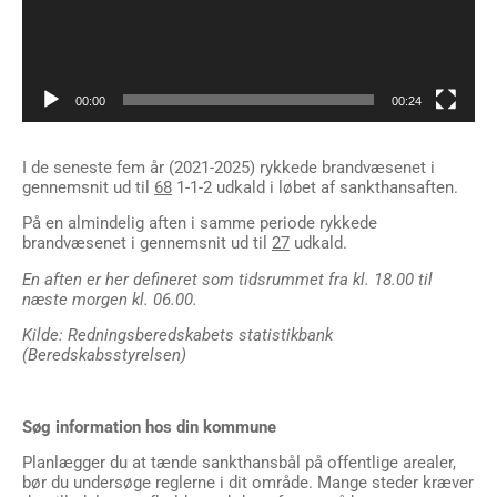
00:00
00:24
I de seneste fem år (2021-2025) rykkede brandvæsenet i
gennemsnit ud til
68
1-1-2 udkald i løbet af sankthansaften.
På en almindelig aften i samme periode rykkede
brandvæsenet i gennemsnit ud til
27
udkald.
En aften er her defineret som tidsrummet fra kl. 18.00 til
næste morgen kl. 06.00.
Kilde: Redningsberedskabets statistikbank
(Beredskabsstyrelsen)
Søg information hos din kommune
Planlægger du at tænde sankthansbål på offentlige arealer,
bør du undersøge reglerne i dit område. Mange steder kræver