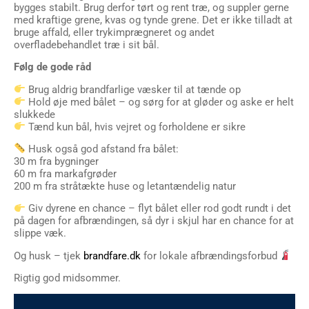
bygges stabilt. Brug derfor tørt og rent træ, og suppler gerne
med kraftige grene, kvas og tynde grene. Det er ikke tilladt at
bruge affald, eller trykimprægneret og andet
overfladebehandlet træ i sit bål.
Følg de gode råd
Brug aldrig brandfarlige væsker til at tænde op
Hold øje med bålet – og sørg for at gløder og aske er helt
slukkede
Tænd kun bål, hvis vejret og forholdene er sikre
Husk også god afstand fra bålet:
30 m fra bygninger
60 m fra markafgrøder
200 m fra stråtækte huse og letantændelig natur
Giv dyrene en chance – flyt bålet eller rod godt rundt i det
på dagen for afbrændingen, så dyr i skjul har en chance for at
slippe væk.
Og husk – tjek
brandfare.dk
for lokale afbrændingsforbud
Rigtig god midsommer.
Videoafspiller