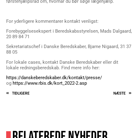
førstehjælpsråd om, hvornår du bør søge lægehjælp.
For yderligere kommentarer kontakt venligst:
Forebyggelsesekspert i Beredskabsstyrelsen, Mads Dalgaard,
20 89 84 71
Sekretariatschef i Danske Beredskaber, Bjarne Nigaard, 31 37
88 05
For lokale cases, kontakt Danske Beredskaber eller dit
lokale redningsberedskab. Find mere info her:
https://danskeberedskaber.dk/kontakt/presse/
og
https://www.rbis.dk/kort_2022-2.asp
TIDLIGERE
NÆSTE
RELATEREDE NYHEDER