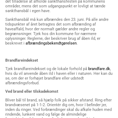
det tilladelse at afholde sankthansfesten på kommunens
områder, mens det som udgangspunkt er lovligt at tænde
sankthansbål i egen have.
Sankthansbål må kun afbrændes den 23. juni. På alle andre
tidspunkter af året betragtes det som afbrænding af
haveaffald, hvor der normalt gælder andre regler og
begrænsninger. Tjek hos din kommune for nærmere
oplysninger. Reglerne, der beskriver brug af åben ild, er
beskrevet i
afbrændingsbekendtgørelsen
.
Brandfareindekset
Tjek brandfareindekset og de lokale forhold på
brandfare.dk
,
hvis du vil anvende åben ild i haven eller i naturen. Her kan du
se, om der er forhøjet brandfare eller udstedt
afbrændingsforbud.
Ved brand eller tilskadekomst
Bliver bål til brand, så hjælp folk på sikker afstand. Ring efter
brandvæsenet på 1-1-2. Orientér dig om, hvor I befinder jer,
inden du ringer. Ved forbrændinger skal du afkøle huden med
rindende, lunkent vand og følge de almindelige