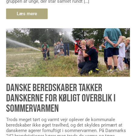
gruppen af unge, der står samlet rundt […]
Læs mere
DANSKE BEREDSKABER TAKKER
DANSKERNE FOR KØLIGT OVERBLIK I
SOMMERVARMEN
Trods meget tørt og varmt vejr oplever de kommunale
beredskaber ikke øget travlhed, og det skyldes primært at
danskerne agerer fornuftigt i sommervarmen. På Danmarks
242 brandstationer kører man trods de varme og tørre