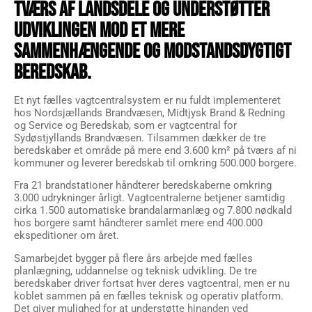
TVÆRS AF LANDSDELE OG UNDERSTØTTER
UDVIKLINGEN MOD ET MERE
SAMMENHÆNGENDE OG MODSTANDSDYGTIGT
BEREDSKAB.
Et nyt fælles vagtcentralsystem er nu fuldt implementeret
hos Nordsjællands Brandvæsen, Midtjysk Brand & Redning
og Service og Beredskab, som er vagtcentral for
Sydøstjyllands Brandvæsen. Tilsammen dækker de tre
beredskaber et område på mere end 3.600 km² på tværs af ni
kommuner og leverer beredskab til omkring 500.000 borgere.
Fra 21 brandstationer håndterer beredskaberne omkring
3.000 udrykninger årligt. Vagtcentralerne betjener samtidig
cirka 1.500 automatiske brandalarmanlæg og 7.800 nødkald
hos borgere samt håndterer samlet mere end 400.000
ekspeditioner om året.
Samarbejdet bygger på flere års arbejde med fælles
planlægning, uddannelse og teknisk udvikling. De tre
beredskaber driver fortsat hver deres vagtcentral, men er nu
koblet sammen på en fælles teknisk og operativ platform.
Det giver mulighed for at understøtte hinanden ved