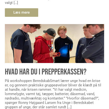
valgt […]
Læs mere
HVAD HAR DU I PREPPERKASSEN?
På workshoppen BeredskabSmart lærer unge hvad en krise
er, og gennem praktiske gruppeøvelser bliver de klædt på til
at handle, når krisen rammer. ”Vi har valgt medicin,
lommelygte, varmt tøj, tæpper, batterier, dåsemad, vand,
nødradio, multiværktøj og kontanter.” ”Hvorfor dåsemad?”,
spørger Ronny Højgaard Larsen fra Unge i Beredskabet
gruppen af unge, der står samlet rundt […]