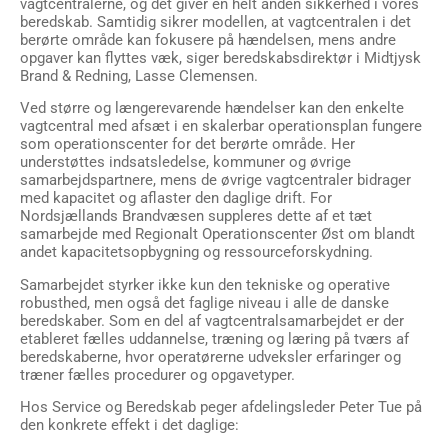
vagtcentralerne, og det giver en helt anden sikkerhed i vores
beredskab. Samtidig sikrer modellen, at vagtcentralen i det
berørte område kan fokusere på hændelsen, mens andre
opgaver kan flyttes væk, siger beredskabsdirektør i Midtjysk
Brand & Redning, Lasse Clemensen.
Ved større og længerevarende hændelser kan den enkelte
vagtcentral med afsæt i en skalerbar operationsplan fungere
som operationscenter for det berørte område. Her
understøttes indsatsledelse, kommuner og øvrige
samarbejdspartnere, mens de øvrige vagtcentraler bidrager
med kapacitet og aflaster den daglige drift. For
Nordsjællands Brandvæsen suppleres dette af et tæt
samarbejde med Regionalt Operationscenter Øst om blandt
andet kapacitetsopbygning og ressourceforskydning.
Samarbejdet styrker ikke kun den tekniske og operative
robusthed, men også det faglige niveau i alle de danske
beredskaber. Som en del af vagtcentralsamarbejdet er der
etableret fælles uddannelse, træning og læring på tværs af
beredskaberne, hvor operatørerne udveksler erfaringer og
træner fælles procedurer og opgavetyper.
Hos Service og Beredskab peger afdelingsleder Peter Tue på
den konkrete effekt i det daglige: