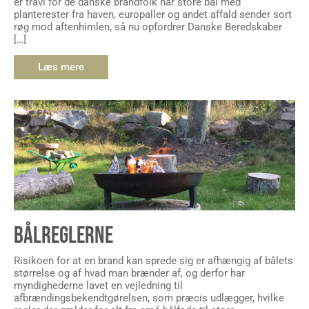
er travl for de danske brandfolk når store bål med
planterester fra haven, europaller og andet affald sender sort
røg mod aftenhimlen, så nu opfordrer Danske Beredskaber
[…]
Læs mere
BÅLREGLERNE
Risikoen for at en brand kan sprede sig er afhængig af bålets
størrelse og af hvad man brænder af, og derfor har
myndighederne lavet en vejledning til
afbrændingsbekendtgørelsen, som præcis udlægger, hvilke