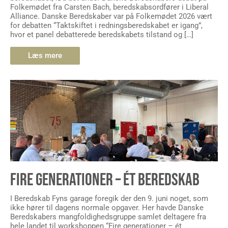
Folkemødet fra Carsten Bach, beredskabsordfører i Liberal
Alliance. Danske Beredskaber var på Folkemødet 2026 vært
for debatten “Taktskiftet i redningsberedskabet er igang”,
hvor et panel debatterede beredskabets tilstand og […]
Læs mere
FIRE GENERATIONER – ÉT BEREDSKAB
I Beredskab Fyns garage foregik der den 9. juni noget, som
ikke hører til dagens normale opgaver. Her havde Danske
Beredskabers mangfoldighedsgruppe samlet deltagere fra
hele landet til workshoppen “Fire generationer – ét