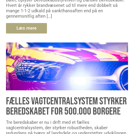
Hvert år rykker brandvæsenet ud til mere end dobbelt så
mange 1-1-2 udkald på sankthansaften end på en
gennemsnitlig aften […]
Læs mere
FÆLLES VAGTCENTRALSYSTEM STYRKER
BEREDSKABET FOR 500.000 BORGERE
Tre beredskaber er nu i drift med et fælles
vagtcentralsystem, der styrker robustheden, skaber
redundans på tværs af landsdele og understøtter udviklingen