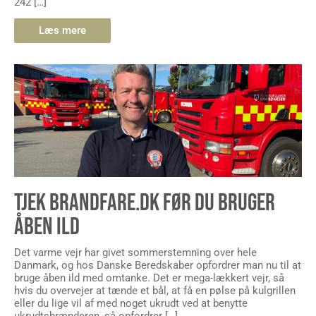
242 […]
Læs mere
TJEK BRANDFARE.DK FØR DU BRUGER
ÅBEN ILD
Det varme vejr har givet sommerstemning over hele
Danmark, og hos Danske Beredskaber opfordrer man nu til at
bruge åben ild med omtanke. Det er mega-lækkert vejr, så
hvis du overvejer at tænde et bål, at få en pølse på kulgrillen
eller du lige vil af med noget ukrudt ved at benytte