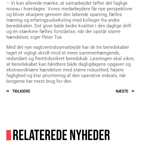
– Vi kan allerede mærke, at samarbejdet løfter det faglige
niveau i hverdagen. Vores medarbejdere får nye perspektiver
og bliver skarpere gennem den løbende sparring, fælles
træning og erfaringsudveksling med kolleger fra andre
beredskaber. Det giver både bedre kvalitet i den daglige drift
og en stærkere fælles forståelse, når der opstår større
hændelser, siger Peter Tue.
Med det nye vagtcentralsamarbejde har de tre beredskaber
taget et vigtigt skridt mod et mere sammenhængende,
redundant og fremtidssikret beredskab. Løsningen skal sikre,
at beredskabet kan håndtere både dagligdagens opgaver og
ekstraordinære hændelser med større robusthed, højere
faglighed og klar prioritering af den operative indsats, når
borgerne har mest brug for den.
TIDLIGERE
NÆSTE
RELATEREDE NYHEDER