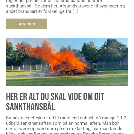
regler der gælder for alt fra små bålfade til store
sankthansbål. Se dem her. Afstandskravene til bygninger og
andet brandbart er forskellige fra […]
Læs mere
HER ER ALT DU SKAL VIDE OM DIT
SANKTHANSBÅL
Brandvæsenet rykker ud til mere end dobbelt så mange 1-1-2
udkald sankthansaften som på en normal aften. Man bør
derfor være opmærksom på en række ting, når man tænder
bålet, oplyser Beredskabsstyrelsen og Danske Beredskaber.