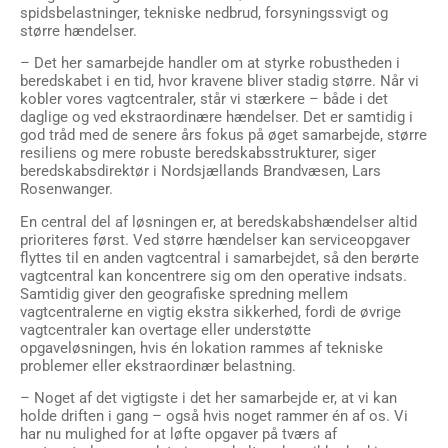
spidsbelastninger, tekniske nedbrud, forsyningssvigt og
større hændelser.
– Det her samarbejde handler om at styrke robustheden i
beredskabet i en tid, hvor kravene bliver stadig større. Når vi
kobler vores vagtcentraler, står vi stærkere – både i det
daglige og ved ekstraordinære hændelser. Det er samtidig i
god tråd med de senere års fokus på øget samarbejde, større
resiliens og mere robuste beredskabsstrukturer, siger
beredskabsdirektør i Nordsjællands Brandvæsen, Lars
Rosenwanger.
En central del af løsningen er, at beredskabshændelser altid
prioriteres først. Ved større hændelser kan serviceopgaver
flyttes til en anden vagtcentral i samarbejdet, så den berørte
vagtcentral kan koncentrere sig om den operative indsats.
Samtidig giver den geografiske spredning mellem
vagtcentralerne en vigtig ekstra sikkerhed, fordi de øvrige
vagtcentraler kan overtage eller understøtte
opgaveløsningen, hvis én lokation rammes af tekniske
problemer eller ekstraordinær belastning.
– Noget af det vigtigste i det her samarbejde er, at vi kan
holde driften i gang – også hvis noget rammer én af os. Vi
har nu mulighed for at løfte opgaver på tværs af