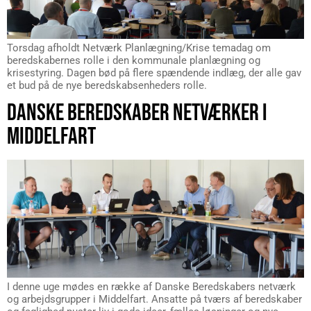
Torsdag afholdt Netværk Planlægning/Krise temadag om
beredskabernes rolle i den kommunale planlægning og
krisestyring. Dagen bød på flere spændende indlæg, der alle gav
et bud på de nye beredskabsenheders rolle.
DANSKE BEREDSKABER NETVÆRKER I
MIDDELFART
I denne uge mødes en række af Danske Beredskabers netværk
og arbejdsgrupper i Middelfart. Ansatte på tværs af beredskaber