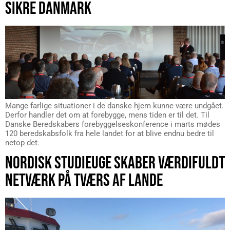
SIKRE DANMARK
Mange farlige situationer i de danske hjem kunne være undgået.
Derfor handler det om at forebygge, mens tiden er til det. Til
Danske Beredskabers forebyggelseskonference i marts mødes
120 beredskabsfolk fra hele landet for at blive endnu bedre til
netop det.
NORDISK STUDIEUGE SKABER VÆRDIFULDT
NETVÆRK PÅ TVÆRS AF LANDE