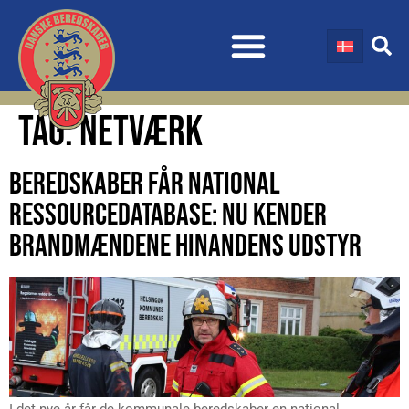
TAG:
NETVÆRK
BEREDSKABER FÅR NATIONAL
RESSOURCEDATABASE: NU KENDER
BRANDMÆNDENE HINANDENS UDSTYR
I det nye år får de kommunale beredskaber en national