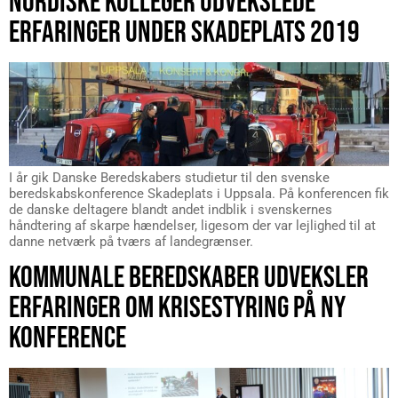
NORDISKE KOLLEGER UDVEKSLEDE
ERFARINGER UNDER SKADEPLATS 2019
I år gik Danske Beredskabers studietur til den svenske
beredskabskonference Skadeplats i Uppsala. På konferencen fik
de danske deltagere blandt andet indblik i svenskernes
håndtering af skarpe hændelser, ligesom der var lejlighed til at
danne netværk på tværs af landegrænser.
KOMMUNALE BEREDSKABER UDVEKSLER
ERFARINGER OM KRISESTYRING PÅ NY
KONFERENCE