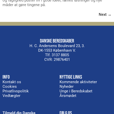
og faglighed puster liv i gode ideer, fælles løsninger og nye
måder at gøre tingene på.
Next
→
DANSKE BEREDSKABER
H. C. Andersens Boulevard 23, 3.
DK-1553 København V.
Tlf. 3137 8805
CVR: 29876401
INFO
NYTTIGE LINKS
Kontakt os
Kommende aktiviteter
Cookies
Nyheder
Privatlivspolitik
Unge i Beredskabet
Vedtægter
Årsmødet
FØLG OS
Tilmeld dig Danske